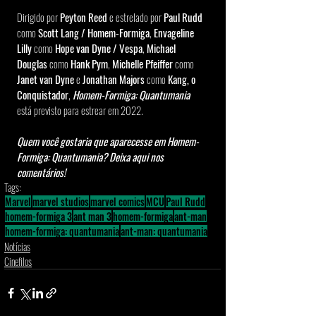
Dirigido por 
Peyton Reed
 e estrelado por 
Paul Rudd
como 
Scott Lang / Homem-Formiga
, 
Envageline 
Lilly
 como 
Hope van Dyne / Vespa
, 
Michael 
Douglas 
como 
Hank Pym
, 
Michelle Pfeiffer
 como 
Janet van Dyne
 e 
Jonathan Majors
 como
 Kang, o 
Conquistador
, 
Homem-Formiga: Quantumania
está previsto para estrear em 2022.
Quem você gostaria que aparecesse em Homem-
Formiga: Quantumania? Deixa aqui nos 
comentários!
Tags:
Marvel
marvel studios
marvel comics
MCU
Paul Rudd
homem-formiga 3
ant man 3
homem-formiga
ant-man
homem-formiga: quantumania
ant-man: quantumania
Notícias
Cinefilos