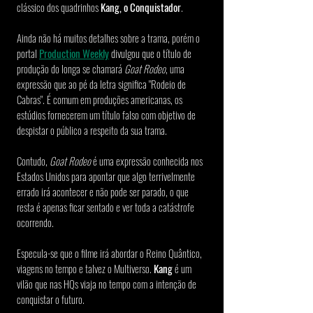
clássico dos quadrinhos 
Kang, o Conquistador
.
Ainda não há muitos detalhes sobre a trama, porém o 
portal 
Production Weekly
 divulgou que o título de 
produção do longa se chamará 
Goat Rodeo
, uma 
expressão que ao pé da letra significa "Rodeio de 
Cabras". É comum em produções americanas, os 
estúdios fornecerem um título falso com objetivo de 
despistar o público a respeito da sua trama.
Contudo, 
Goat Rodeo
 é uma expressão conhecida nos 
Estados Unidos para apontar que algo terrivelmente 
errado irá acontecer e não pode ser parado, o que 
resta é apenas ficar sentado e ver toda a catástrofe 
ocorrendo.
Especula-se que o filme irá abordar o Reino Quântico, 
viagens no tempo e talvez o Multiverso. 
Kang
 é um 
vilão que nas HQs viaja no tempo com a intenção de 
conquistar o futuro.