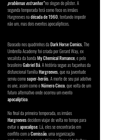
problemas estranhos" 
no slogan do pôster. A 
segunda temporada terá como foco os irmãos 
Hargreeves na 
década de 1960
, tentando impedir 
não um, mas dois eventos apocalípticos.
Baseado nos quadrinhos da 
Dark Horse Comics
, The 
Umbrella Academy foi criada por Gerard Way, ex 
vocalista da banda 
My Chemical Romance
, e pelo 
brasileiro 
Gabriel Bá
. A história segue as façanhas da 
disfuncional família 
Hargreeves
, que na juventude 
serviu como 
super-heróis
. A morte de seu pai adotivo 
os une, assim como o 
Número Cinco
, que volta de um 
futuro alternativo onde ocorreu um evento 
apocalíptico
. 
No final da primeira temporada, os irmãos 
Hargreeves
 decidem viajar de volta no tempo para 
evitar o
 apocalipse
. Lá, eles se encontrarão em 
conflito com a 
Comissão
, uma organização 