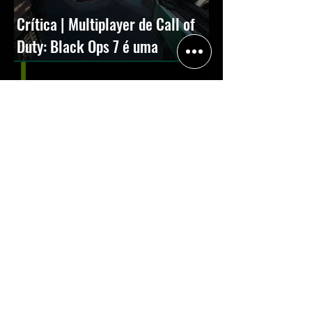
Crítica | Multiplayer de Call of
Duty: Black Ops 7 é uma
experiência positiva, divertida e
viciante
Halo: Campaign Evolved estreia
com DLSS 4.5; NVIDIA lança novo