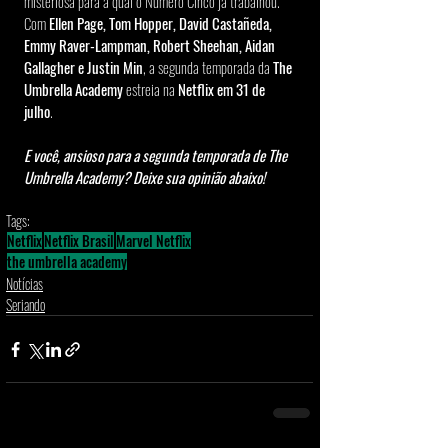
misteriosa para a qual o Número Cinco já trabalhou. 
Com 
Ellen Page, Tom Hopper, David Castañeda, 
Emmy Raver-Lampman, Robert Sheehan, Aidan 
Gallagher e Justin Min
, a segunda temporada da 
The 
Umbrella Academy 
estreia na 
Netflix em 31 de 
julho
. 
E você, ansioso para a segunda temporada de The 
Umbrella Academy? Deixe sua opinião abaixo!
Tags:
Netflix
Netflix Brasil
Marvel Netflix
the umbrella academy
Notícias
Seriando