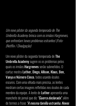
Um novo pôster da segunda temporada de The 
Umbrella Academy brinca com os irmãos Hargreeves, 
que enfrentam 'novos problemas estranhos' (Foto: 
(Netflix / Divulgação)
Um novo pôster da segunda temporada de 
The 
Umbrella Academy
 sugere os os problemas pelos 
quais os irmãos 
Hargreeves 
serão submetidos. O 
cartaz mostra 
Luther, Diego, Allison, Klaus, Ben, 
Vanya e Número Cinco
, todos usando óculos 
escuros. Com uma olhada mais precisa, as lentes 
mostram certas imagens refletidas nos óculos de cada 
membro da equipe. A lente de 
Luther
 apresenta uma 
manchete de jornal que diz 
"Guerra declarada"
, além 
de termos a frase 
"A mesma família estranha. Novos 