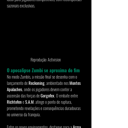
sazonais exclusivas.
Reprodução: Activision
O apocalipse Zumbi se aproxima do fim
No modo Zumbis, a missão final se desenha com o 
lançamento de 
Reckoning
, ambientado nos 
Montes 
Apalaches
, onde os jogadores devem conter a 
ascensão das forças de 
Gorgofex
. O embate entre 
Richtofen 
e 
S.A.M
. atinge o ponto de ruptura, 
prometendo revelações e consequências duradouras 
no universo da franquia.
Entre os novos equipamentos, destaque para a 
Arma 