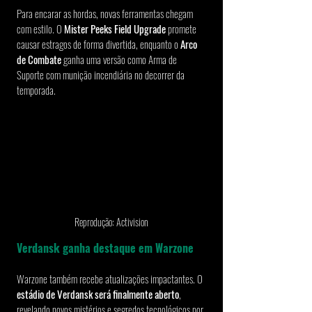
Para encarar as hordas, novas ferramentas chegam 
com estilo. O 
Mister Peeks Field Upgrade
 promete 
causar estragos de forma divertida, enquanto o 
Arco 
de Combate
 ganha uma versão como Arma de 
Suporte com munição incendiária no decorrer da 
temporada.
Reprodução: Activision
Verdansk ganha destaque em Warzone
Warzone também recebe atualizações impactantes. O 
estádio de Verdansk será finalmente aberto
, 
revelando novos mistérios e segredos tecnológicos por 