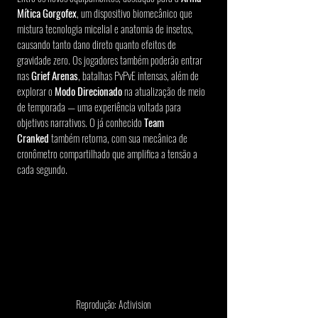
Mítica Gorgofex
, um dispositivo biomecânico que 
mistura tecnologia micelial e anatomia de insetos, 
causando tanto dano direto quanto efeitos de 
gravidade zero. Os jogadores também poderão entrar 
nas 
Grief Arenas
, batalhas PvPvE intensas, além de 
explorar o 
Modo Direcionado
 na atualização de meio 
de temporada — uma experiência voltada para 
objetivos narrativos. O já conhecido 
Team 
Cranked
 também retorna, com sua mecânica de 
cronômetro compartilhado que amplifica a tensão a 
cada segundo.
Reprodução: Activision