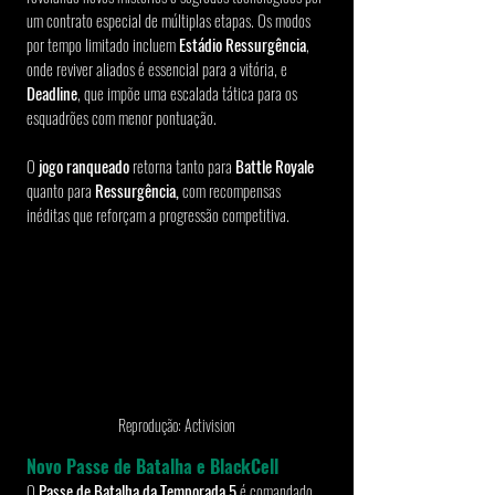
um contrato especial de múltiplas etapas. Os modos 
por tempo limitado incluem 
Estádio Ressurgência
, 
onde reviver aliados é essencial para a vitória, e 
Deadline
, que impõe uma escalada tática para os 
esquadrões com menor pontuação.
O 
jogo ranqueado
 retorna tanto para 
Battle Royale 
quanto para 
Ressurgência,
 com recompensas 
inéditas que reforçam a progressão competitiva.
Reprodução: Activision
Novo Passe de Batalha e BlackCell
O 
Passe de Batalha da Temporada 5
 é comandado 