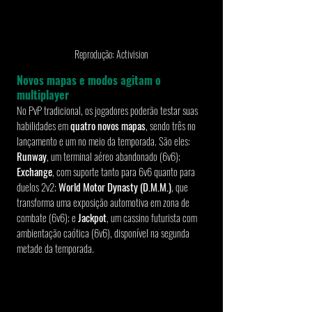
Reprodução: Activision
Novos mapas e modos agitam o 
multiplayer
No PvP tradicional, os jogadores poderão testar suas 
habilidades em 
quatro novos mapas
, sendo três no 
lançamento e um no meio da temporada. São eles: 
Runway
, um terminal aéreo abandonado (6v6); 
Exchange
, com suporte tanto para 6v6 quanto para 
duelos 2v2; 
World Motor Dynasty (D.M.M.)
, que 
transforma uma exposição automotiva em zona de 
combate (6v6); e 
Jackpot
, um cassino futurista com 
ambientação caótica (6v6), disponível na segunda 
metade da temporada.