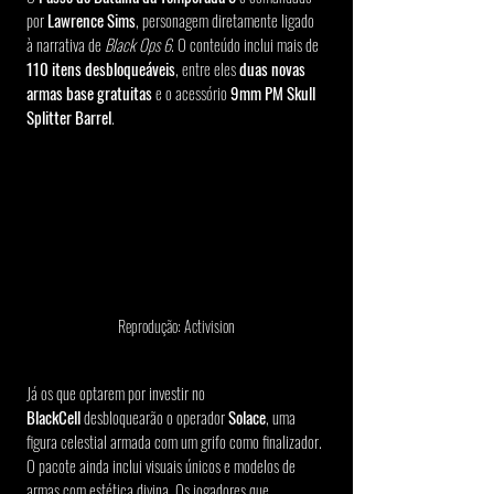
por 
Lawrence Sims
, personagem diretamente ligado 
à narrativa de 
Black Ops 6
. O conteúdo inclui mais de 
110 itens desbloqueáveis
, entre eles 
duas novas 
armas base gratuitas
 e o acessório 
9mm PM Skull 
Splitter Barrel
.
Reprodução: Activision
Já os que optarem por investir no 
BlackCell
 desbloquearão o operador 
Solace
, uma 
figura celestial armada com um grifo como finalizador. 
O pacote ainda inclui visuais únicos e modelos de 
armas com estética divina. Os jogadores que 