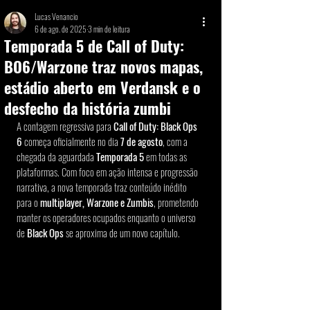
Lucas Venancio
6 de ago. de 2025
3 min de leitura
Temporada 5 de Call of Duty:
BO6/Warzone traz novos mapas,
estádio aberto em Verdansk e o
desfecho da história zumbi
A contagem regressiva para 
Call of Duty: Black Ops 
6
 começa oficialmente no dia 
7 de agosto
, com a 
chegada da aguardada 
Temporada 5
 em todas as 
plataformas. Com foco em ação intensa e progressão 
narrativa, a nova temporada traz conteúdo inédito 
para o
 multiplayer, Warzone e Zumbis
, prometendo 
manter os operadores ocupados enquanto o universo 
de
 Black Ops 
se aproxima de um novo capítulo.