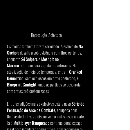
Reprodução: Activision
Os modos também trazem variedade. A estreia de 
Na 
Cachola
 desafia a sobrevivência com tiros certeiros, 
enquanto 
Só Snipers
 e 
Moshpit no 
Máximo
 retornam para agradar os veteranos. Na 
atualização de meio de temporada, entram 
Cranked 
Demolition
, com explosões em ritmo acelerado, e 
Blueprint Gunfight
, onde as partidas se desenrolam 
com armas pré-customizadas.
Entre as adições mais explosivas está a nova 
Série de 
Pontuação do Arco de Combate
, equipada com 
flechas destrutivas e disponível no mid-season update. 
Já o 
Multiplayer Ranqueado
 continua como espaço 
ideal para jogadores competitivos, com recompensas 