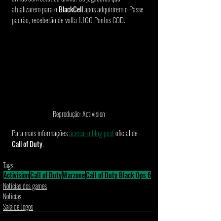
atualizarem para o 
BlackCell
 após adquirirem o Passe 
padrão, receberão de volta 1.100 Pontos COD.
Reprodução: Activision
Para mais informações
 acesse o blog post
 oficial de 
Call of Duty
. 
Tags:
Activision
Call of Duty
Warzone
Call of Duty Black Ops 6
Notícias dos games
Notícias
Sala de Jogos