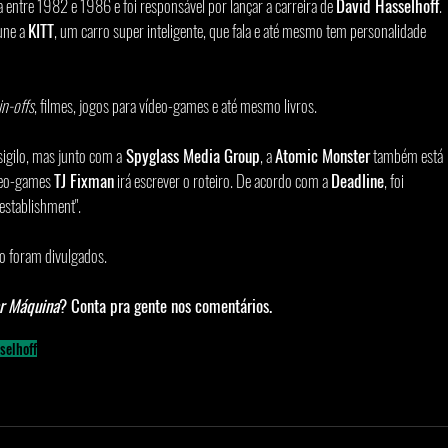
a entre 1982 e 1986 e foi responsável por lançar a carreira de 
David Hasselhoff
. 
une a 
KITT
, um carro super inteligente, que fala e até mesmo tem personalidade 
in-offs
, filmes, jogos para vídeo-games e até mesmo livros.
igilo, mas junto com a
 Spyglass Media Group
, a 
Atomic Monster
 também está 
deo-games 
TJ Fixman
 irá escrever o roteiro. De acordo com a 
Deadline
, foi 
establishment".
ão foram divulgados.
r Máquina
? Conta pra gente nos comentários.
selhoff