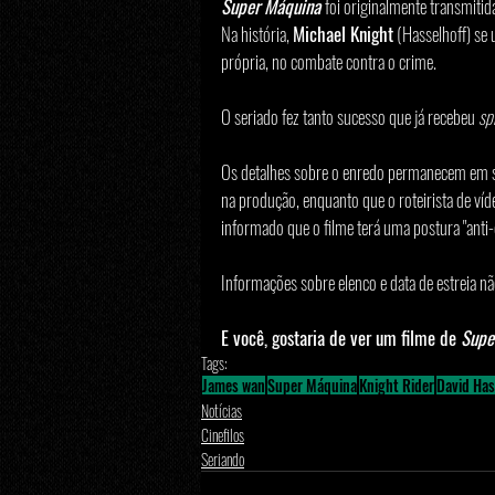
Super Máquina 
foi originalmente transmitid
Na história, 
Michael Knight
 (Hasselhoff) se 
própria, no combate contra o crime.
O seriado fez tanto sucesso que já recebeu
 sp
Os detalhes sobre o enredo permanecem em s
na produção, enquanto que o roteirista de ví
informado que o filme terá uma postura "anti-
Informações sobre elenco e data de estreia n
E você, gostaria de ver um filme de 
Supe
Tags:
James wan
Super Máquina
Knight Rider
David Has
Notícias
Cinefilos
Seriando