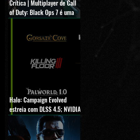
Crítica | Multiplayer de Call
of Duty: Black Ops 7 é uma
experiência positiva,
divertida e viciante
Halo: Campaign Evolved
estreia com DLSS 4.5; NVIDIA
lança novo GeForce Game
Ready Driver para grandes
lançamentos