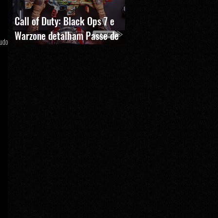
Call of Duty: Black Ops 7 e
Warzone detalham Passe de
tudo
Batalha, BlackCell e novas
recompensas da Temporada 5