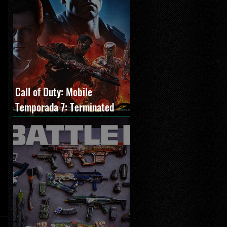
Call of Duty: Mobile
Temporada 7: Terminated
estreia com O Exterminador
do Futuro 2, novos modos e
Cronen Squall