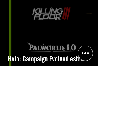
Halo: Campaign Evolved estreia
com DLSS 4.5; NVIDIA lança novo
GeForce Game Ready Driver para
grandes lançamentos