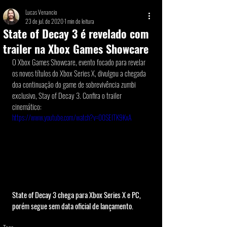
Lucas Venancio
23 de jul. de 2020
1 min de leitura
State of Decay 3 é revelado com
trailer na Xbox Games Showcare
O Xbox Games Showcare, evento focado para revelar 
os novos títulos do Xbox Series X, divulgou a chegada 
doa continuação do game de sobrevivência zumbi 
exclusivo, Stay of Decay 3. Confira o trailer 
cinemático: 
https://www.youtube.com/watch?v=00SEITK9KxA
State of Decay 3 chega para Xbox Series X e PC, 
porém segue sem data oficial de lançamento.