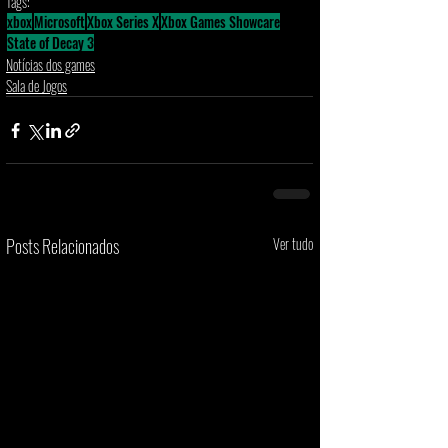
Tags:
xbox
Microsoft
Xbox Series X
Xbox Games Showcare
State of Decay 3
Notícias dos games
Sala de Jogos
Posts Relacionados
Ver tudo