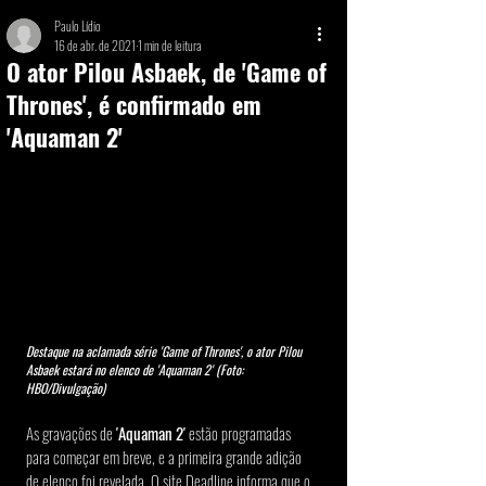
Paulo Lídio
16 de abr. de 2021
1 min de leitura
O ator Pilou Asbaek, de 'Game of
Thrones', é confirmado em
'Aquaman 2'
Destaque na aclamada série 'Game of Thrones', o ator Pilou 
Asbaek estará no elenco de 'Aquaman 2' (Foto: 
HBO/Divulgação)
As gravações de 
'Aquaman 2' 
estão programadas 
para começar em breve, e a primeira grande adição 
de elenco foi revelada. O site Deadline informa que o 