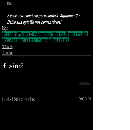
mar.
E você, está ansioso para conferir 'Aquaman 2'? 
Deixe sua opinião nos comentários!
Tags:
dc comics
Warner Bros
Aquaman
hbo max
James wan
dc
dceu
Aquaman 2
jason momoa
pilou asbaek
Notícias
Cinefilos
Posts Relacionados
Ver tudo