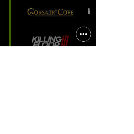
viciante
Halo: Campaign Evolved estreia
com DLSS 4.5; NVIDIA lança novo
GeForce Game Ready Driver para
grandes lançamentos