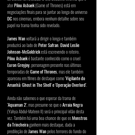
ator 
Pilou Asbaek
 (Game of Thrones) está em 
negociações finais para se juntar ao longa do universo 
DC
 nos cinemas, embora nenhum detalhe sobre seu 
papel na trama tenha sido revelado.
James Wan
 voltará a dirigir o longa e também 
produzirá ao lado de 
Peter Safran
. 
David Leslie 
Johnson-McGoldrick
 está escrevendo o roteiro. 
Pilou Asbaek
 é bastante conhecido como o cruel 
Euron Greyjoy
, personagem presente nas últimas 
temporadas de 
Game of Thrones
, mas ele também 
apareceu em filmes de destaque como 
'Vigilante do 
Amanhã: Ghost in The Shell' e
'Operação Overlord'
.
Ainda não sabemos o que esperar da trama de 
'Aquaman 2'
, mas presume-se que o 
Arraia Negra
(Yahya Abdul-Mateen II) será o principal vilão desta 
vez. Também há uma boa chance de que os 
Monstros 
da Trincheira
 ganhem mais destaque, dada a 
predileção de 
James Wan
 pelos terrores do fundo do 