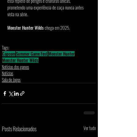
está repleto de perigos e criaturas únicas, 
prometendo uma experiência de caça nunca antes 
vista na série.
Monster Hunter Wilds 
chega em 2025. 
Tags:
Capcom
Summer Game Fest
Monster Hunter
Monster Hunter Wilds
Notícias dos games
Notícias
Sala de Jogos
Posts Relacionados
Ver tudo