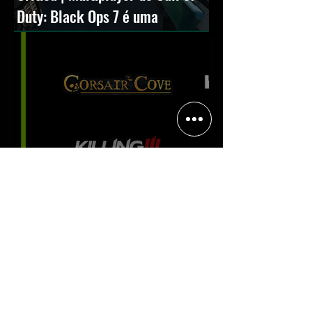
Duty: Black Ops 7 é uma
experiência positiva, divertida e
viciante
Halo: Campaign Evolved estreia
com DLSS 4.5; NVIDIA lança novo
GeForce Game Ready Driver para