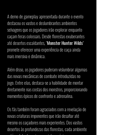
A demo de gameplay apresentada durante o evento 
destacou os vastos e deslumbrantes ambientes 
selvagens que os jogadores irão explorar enquanto 
caçam feras colossais. Desde florestas exuberantes 
até desertos escaldantes, "
Monster Hunter Wilds
" 
promete oferecer uma experiência de caça ainda 
mais imersiva e dinâmica.
Além disso, os jogadores puderam vislumbrar algumas 
das novas mecânicas de combate introduzidas no 
jogo. Entre elas, destaca-se a habilidade de montar 
diretamente nas costas dos monstros, proporcionando 
momentos épicos de confronto e adrenalina.
Os fãs também foram agraciados com a revelação de 
novas criaturas imponentes que irão desafiar até 
mesmo os caçadores mais experientes. Dos vastos 
desertos às profundezas das florestas, cada ambiente 