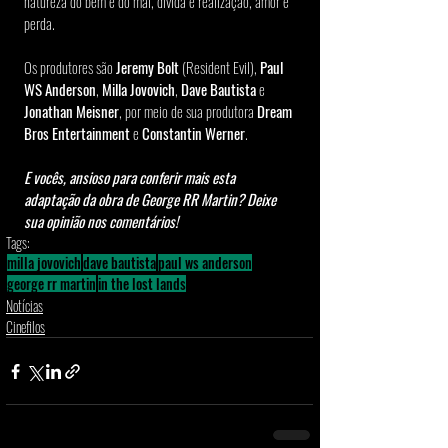
natureza do bem e do mal, dívida e realização, amor e 
perda.
Os produtores são
 Jeremy Bolt
 (Resident Evil), 
Paul 
WS Anderson
, 
Milla Jovovich
, 
Dave Bautista
 e 
Jonathan Meisner
, por meio de sua produtora 
Dream 
Bros Entertainment 
e 
Constantin Werner
. 
E vocês, ansioso para conferir mais esta 
adaptação da obra de George RR Martin? Deixe 
sua opinião nos comentários!
Tags:
milla jovovich
dave bautista
paul ws anderson
george rr martin
in the lost lands
Notícias
Cinefilos