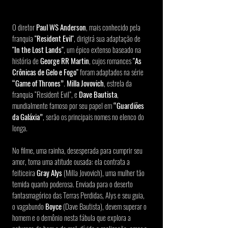
O diretor 
Paul WS Anderson
, mais conhecido pela 
franquia 
"Resident Evil"
, dirigirá sua adaptação de 
"In the Lost Lands"
, um épico extenso baseado na 
história de 
George RR Martin
, cujos romances 
"As 
Crônicas de Gelo e Fogo"
 foram adaptados na série 
“Game of Thrones”
. 
Milla Jovovich
, estrela da 
franquia “Resident Evil”, e 
Dave Bautista
, 
mundialmente famoso por seu papel em 
“Guardiões 
da Galáxia”
, serão os principais nomes no elenco do 
longa.
No filme, uma rainha, desesperada para cumprir seu 
amor, toma uma atitude ousada: ela contrata a 
feiticeira 
Gray Alys
 (Milla Jovovich), uma mulher tão 
temida quanto poderosa. Enviada para o deserto 
fantasmagórico das Terras Perdidas, Alys e seu guia, 
o vagabundo 
Boyce
 (Dave Bautista), devem superar o 
homem e o demônio nesta fábula que explora a 