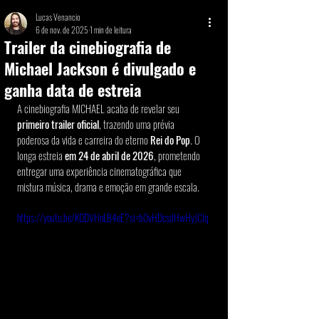
Lucas Venancio
6 de nov. de 2025
1 min de leitura
Trailer da cinebiografia de
Michael Jackson é divulgado e
ganha data de estreia
A cinebiografia MICHAEL acaba de revelar seu 
primeiro trailer oficial
, trazendo uma prévia 
poderosa da vida e carreira do eterno 
Rei do Pop
. O 
longa estreia 
em 24 de abril de 2026
, prometendo 
entregar uma experiência cinematográfica que 
mistura música, drama e emoção em grande escala.
https://youtu.be/KDDVHnLB4eE?si=bOvHDcsdHwHyJCIq