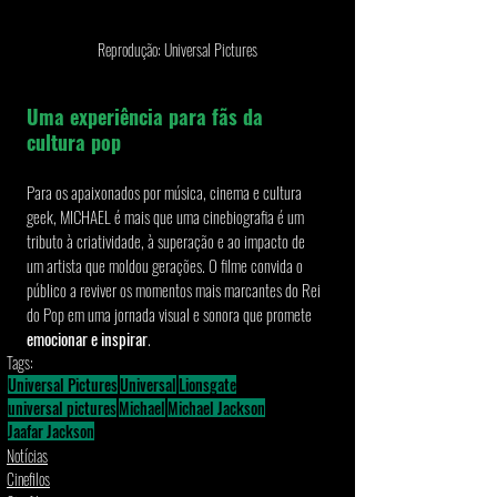
Reprodução: Universal Pictures
Uma experiência para fãs da 
cultura pop
Para os apaixonados por música, cinema e cultura 
geek, MICHAEL é mais que uma cinebiografia é um 
tributo à criatividade, à superação e ao impacto de 
um artista que moldou gerações. O filme convida o 
público a reviver os momentos mais marcantes do Rei 
do Pop em uma jornada visual e sonora que promete 
emocionar e inspirar
.
Tags:
Universal Pictures
Universal
Lionsgate
universal pictures
Michael
Michael Jackson
Jaafar Jackson
Notícias
Cinefilos