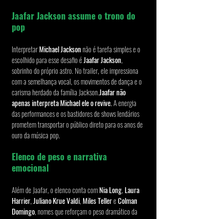
Jaafar Jackson assume o trono do 
pop
Interpretar 
Michael Jackson
 não é tarefa simples e o 
escolhido para esse desafio é 
Jaafar Jackson
, 
sobrinho do próprio astro. No trailer, ele impressiona 
com a semelhança vocal, os movimentos de dança e o 
carisma herdado da família Jackson.
Jaafar não 
apenas interpreta Michael ele o revive.
 A energia 
das performances e os bastidores de shows lendários 
prometem transportar o público direto para os anos de 
ouro da música pop.
Elenco de peso e narrativa 
emocional
Além de Jaafar, o elenco conta com 
Nia Long
, 
Laura 
Harrier
, 
Juliano Krue Valdi
, 
Miles Teller
 e 
Colman 
Domingo
, nomes que reforçam o peso dramático da 