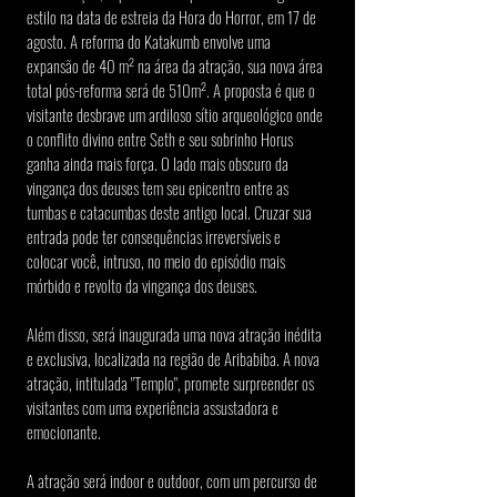
estilo na data de estreia da Hora do Horror, em 17 de 
agosto. A reforma do Katakumb envolve uma 
expansão de 40 m² na área da atração, sua nova área 
total pós-reforma será de 510m². A proposta é que o 
visitante desbrave um ardiloso sítio arqueológico onde 
o conflito divino entre Seth e seu sobrinho Horus 
ganha ainda mais força. O lado mais obscuro da 
vingança dos deuses tem seu epicentro entre as 
tumbas e catacumbas deste antigo local. Cruzar sua 
entrada pode ter consequências irreversíveis e 
colocar você, intruso, no meio do episódio mais 
mórbido e revolto da vingança dos deuses.
Além disso, será inaugurada uma nova atração inédita 
e exclusiva, localizada na região de Aribabiba. A nova 
atração, intitulada "Templo", promete surpreender os 
visitantes com uma experiência assustadora e 
emocionante.
A atração será indoor e outdoor, com um percurso de 