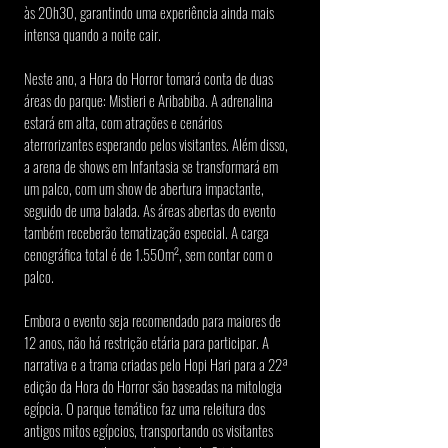
às 20h30, garantindo uma experiência ainda mais 
intensa quando a noite cair.
Neste ano, a Hora do Horror tomará conta de duas 
áreas do parque: Mistieri e Aribabiba. A adrenalina 
estará em alta, com atrações e cenários 
aterrorizantes esperando pelos visitantes. Além disso, 
a arena de shows em Infantasia se transformará em 
um palco, com um show de abertura impactante, 
seguido de uma balada. As áreas abertas do evento 
também receberão tematização especial. A carga 
cenográfica total é de 1.550m², sem contar com o 
palco.
Embora o evento seja recomendado para maiores de 
12 anos, não há restrição etária para participar. A 
narrativa e a trama criadas pelo Hopi Hari para a 22ª 
edição da Hora do Horror são baseadas na mitologia 
egípcia. O parque temático faz uma releitura dos 
antigos mitos egípcios, transportando os visitantes 