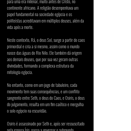
para uma era milenar, muito antes de Cristo, no 
continente africano. A religião desempenhava um 
papel fundamental na sociedade egípcia e os 
politeístas acreditavam em múltiplos deuses, além da 
vida após a morte.
Neste contexto, Rá, o deus Sol, surge a partir do caos 
primordial e cria a si mesmo, assim como o mundo 
nasce das águas do Rio Nilo. Ele também dá origem 
aos demais deuses, que por sua vez geram outras 
divindades, formando a complexa estrutura da 
mitologia egípcia.
No entanto, como em um jogo de tabuleiro, cada 
movimento tem suas consequências, e um conflito 
sangrento entre Seth, o deus do Caos, e Osiris, o deus 
do julgamento, resulta em um fim caótico e mergulha 
o solo egípcio na escuridão.
Osiris é assassinado por Seth e, após ser ressuscitado 
pela esposa Ísis, passa a governar o submundo, 