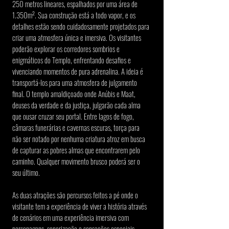
250 metros lineares, espalhados por uma área de 
1.350m². Sua construção está a todo vapor, e os 
detalhes estão sendo cuidadosamente projetados para 
criar uma atmosfera única e imersiva. Os visitantes 
poderão explorar os corredores sombrios e 
enigmáticos do Templo, enfrentando desafios e 
vivenciando momentos de pura adrenalina. A ideia é 
transportá-los para uma atmosfera de julgamento 
final. O templo amaldiçoado onde Anúbis e Maat, 
deuses da verdade e da justiça, julgarão cada alma 
que ousar cruzar seu portal. Entre lagos de fogo, 
câmaras funerárias e cavernas escuras, torça para 
não ser notado por nenhuma criatura atroz em busca 
de capturar as pobres almas que encontrarem pelo 
caminho. Qualquer movimento brusco poderá ser o 
seu último.
As duas atrações são percursos feitos a pé onde o 
visitante tem a experiência de viver a história através 
de cenários em uma experiência imersiva com 
personagens, sonorização e sensações especiais.