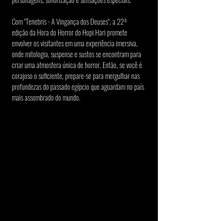
Com "Tenebris - A Vingança dos Deuses", a 22ª 
edição da Hora do Horror do Hopi Hari promete 
envolver os visitantes em uma experiência imersiva, 
onde mitologia, suspense e sustos se encontram para 
criar uma atmosfera única de horror. Então, se você é 
corajoso o suficiente, prepare-se para mergulhar nas 
profundezas do passado egípcio que aguardam no país 
mais assombrado do mundo.