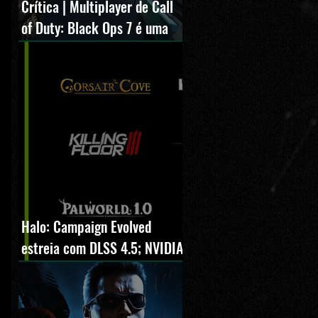
Crítica | Multiplayer de Call
of Duty: Black Ops 7 é uma
experiência positiva,
divertida e viciante
Halo: Campaign Evolved
estreia com DLSS 4.5; NVIDIA
lança novo GeForce Game
Ready Driver para grandes
lançamentos