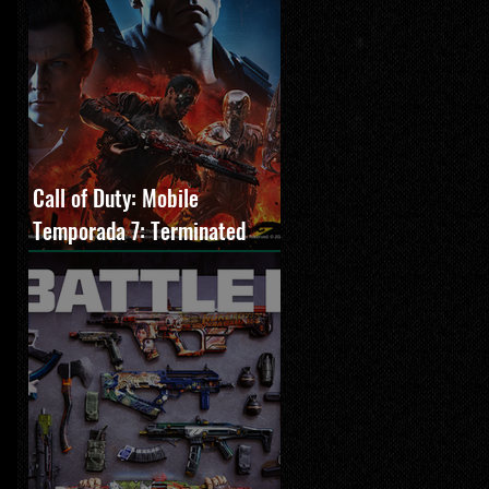
Call of Duty: Mobile
Temporada 7: Terminated
estreia com O Exterminador
do Futuro 2, novos modos e
Cronen Squall