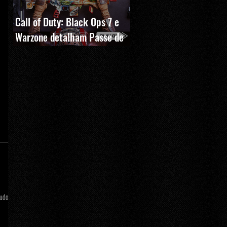
Call of Duty: Black Ops 7 e
Warzone detalham Passe de
Batalha, BlackCell e novas
recompensas da Temporada 5
tudo