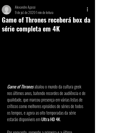
Alexandre Agassi
9 de jul. de 2020
1 min de leitura
Game of Thrones receberá box da
série completa em 4K
Game of Thrones
 abalou o mundo da cultura geek 
nos últimos anos, batendo recordes de audiência e de 
qualidade, que marcou presença em várias listas de 
críticos como melhores episódios de séries de todos 
os tempos, e agora as oito temporadas da série 
estarão disponíveis em 
Ultra HD 4K
.
Por enquanto, somente a primeira e a última 