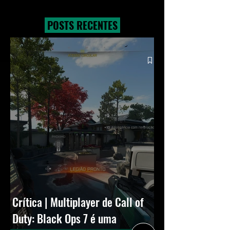
NVIDIA lança novo GeForce
estreia com O
Game Ready Driver para
Exterminador do Fu
POSTS RECENTES
grandes lançamentos
novos modos e Cr
Squall
Crítica | Multiplayer de Call of
Duty: Black Ops 7 é uma