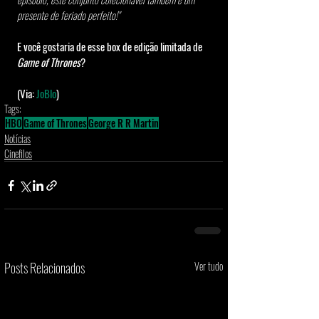
presente de feriado perfeito!"
E você gostaria de esse box de edição limitada de 
Game of Thrones
?
(Via: 
JoBlo
)
Tags:
HBO
Game of Thrones
George R R Martin
Notícias
Cinefilos
Posts Relacionados
Ver tudo