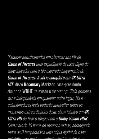
"Estamos entusiasmados em oferecer aos fãs de 
Game of Thrones
 uma experiência de casa digna do 
show inovador com o tão esperado lançamento de 
Game of Thrones: A série completa em 4K Ultra 
HD
"
, disse 
Rosemary Markson
, vice-presidente 
sênior da 
WBHE
, televisão e marketing. 
"Pela primeira 
vez e indisponíveis em qualquer outro lugar, fãs e 
colecionadores leais poderão aproveitar todos os 
momentos extraordinários deste show icônico em
 4K 
Ultra HD
 de tirar o fôlego com o 
Dolby Vision HDR
. 
Com mais de 15 horas de recursos extras, abrangendo 
todos as 8 temporadas e uma cópia digital de cada 
episódio, este conjunto colecionável também é um 