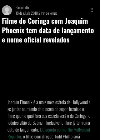
Paulo Lídio
19 de jul. de 2018
2 min de leitura
Filme do Coringa com Joaquim
Phoenix tem data de lançamento
e nome oficial revelados
Joaquin Phoenix é a mais nova estrela de Hollywood a 
se juntar ao mundo do cinema de super-heróis e o 
filme que no qual fará sua estreia será o do Coringa, o 
icônico vilão do Batman. Inclusive, o filme já tem uma 
data de lançamento. 
De acordo com o The Hollywood 
Reporter
, o filme com direção Todd Phillip será 