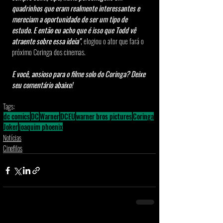
quadrinhos que eram realmente interessantes e 
mereciam a oportunidade de ser um tipo de 
estudo. E então eu acho que é isso que Todd vê 
atraente sobre essa ideia"
, elogiou o ator que fará o 
próximo Coringa dos cinemas.
E você, ansioso para o filme solo do Coringa? Deixe 
seu comentário abaixo!
Tags:
dc comics
DC
Warner
DCEU
warner bros pictures
Coringa
Joker
joaquim phoenix
Notícias
Cinefilos