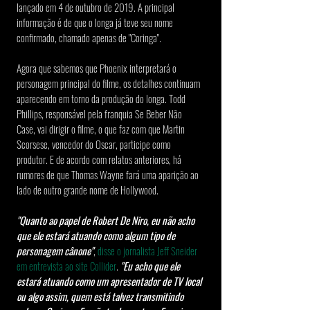
lançado em 4 de outubro de 2019. A principal 
informação é de que o longa já teve seu nome 
confirmado, chamado apenas de "Coringa".
Agora que sabemos que Phoenix interpretará o 
personagem principal do filme, os detalhes continuam 
aparecendo em torno da produção do longa. Todd 
Phillips, responsável pela franquia Se Beber Não 
Case, vai dirigir o filme, o que faz com que Martin 
Scorsese, vencedor do Oscar, participe como 
produtor. E de acordo com relatos anteriores, há 
rumores de que Thomas Wayne fará uma aparição ao 
lado de outro grande nome de Hollywood.
"Quanto ao papel de Robert De Niro, eu não acho 
que ele estará atuando como algum tipo de 
personagem cânone"
, 
disse o jornalista Jeff Sneider 
em entrevista ao site Collider
. 
"Eu acho que ele 
estará atuando como um apresentador de TV local 
ou algo assim, quem está talvez transmitindo 