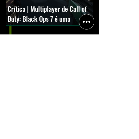
Crítica | Multiplayer de Call of
Duty: Black Ops 7 é uma
experiência positiva, divertida e
viciante
Halo: Campaign Evolved estreia
com DLSS 4.5; NVIDIA lança novo