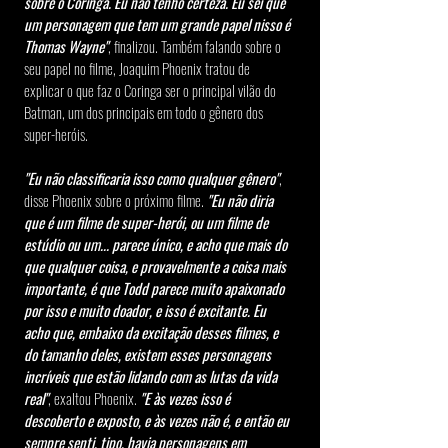
sobre o Coringa. Eu não tenho certeza. Eu sei que 
um personagem que tem um grande papel nisso é 
Thomas Wayne"
, finalizou. Também falando sobre o 
seu papel no filme, Joaquim Phoenix tratou de 
explicar o que faz o Coringa ser o principal vilão do 
Batman, um dos principais em todo o gênero dos 
super-heróis.
"Eu não classificaria isso como qualquer gênero"
, 
disse Phoenix sobre o próximo filme. 
"Eu não diria 
que é um filme de super-herói, ou um filme de 
estúdio ou um... parece único, e acho que mais do 
que qualquer coisa, e provavelmente a coisa mais 
importante, é que Todd parece muito apaixonado 
por isso e muito doador, e isso é excitante. Eu 
acho que, embaixo da excitação desses filmes, e 
do tamanho deles, existem esses personagens 
incríveis que estão lidando com as lutas da vida 
real"
, exaltou Phoenix. 
"E às vezes isso é 
descoberto e exposto, e às vezes não é, e então eu 
sempre senti, tipo, havia personagens em 