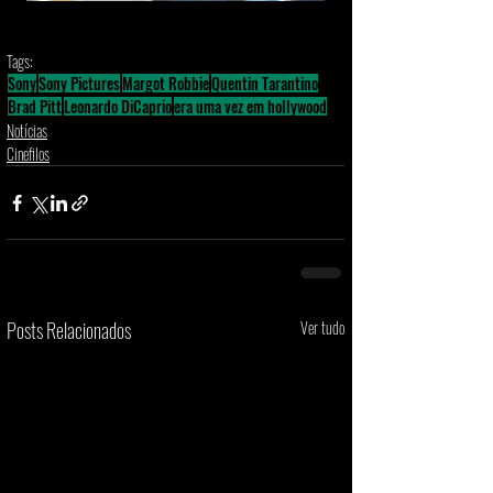
Tags:
Sony
Sony Pictures
Margot Robbie
Quentin Tarantino
Brad Pitt
Leonardo DiCaprio
era uma vez em hollywood
Notícias
Cinefilos
Posts Relacionados
Ver tudo