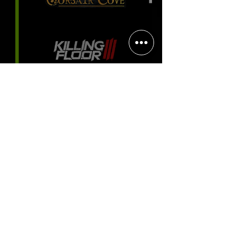
Halo: Campaign Evolved estreia
com DLSS 4.5; NVIDIA lança novo
GeForce Game Ready Driver para
grandes lançamentos