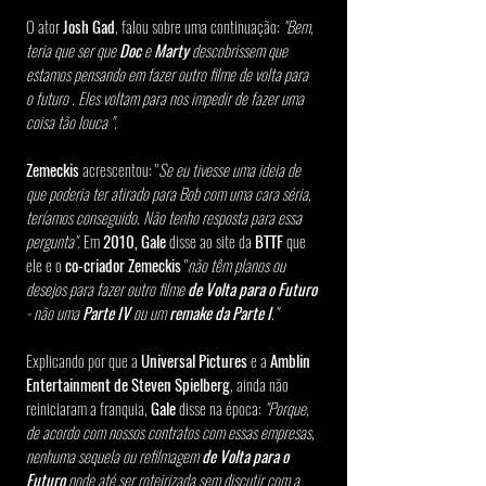
O ator
 Josh Gad
, falou sobre uma continuação: 
"Bem, 
teria que ser que 
Doc 
e 
Marty 
descobrissem que 
estamos pensando em fazer outro filme de volta para 
o futuro . Eles voltam para nos impedir de fazer uma 
coisa tão louca ".
Zemeckis
 acrescentou: "
Se eu tivesse uma ideia de 
que poderia ter atirado para Bob com uma cara séria, 
teríamos conseguido. Não tenho resposta para essa 
pergunta".
 Em 
2010, Gale
 disse ao site da 
BTTF 
que 
ele e o 
co-criador Zemeckis
 "
não têm planos ou 
desejos para fazer outro filme
 de Volta para o Futuro
- não uma
 Parte IV
 ou um 
remake da Parte I
."
Explicando por que a 
Universal Pictures 
e a 
Amblin 
Entertainment de Steven Spielberg
, ainda não 
reiniciaram a franquia, 
Gale 
disse na época: 
"Porque, 
de acordo com nossos contratos com essas empresas, 
nenhuma sequela ou refilmagem 
de Volta para o 
Futuro
 pode até ser roteirizada sem discutir com a 