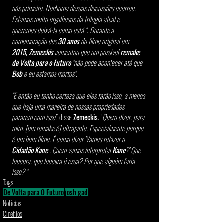
nós primeiro. Nenhuma dessas discussões ocorreu. 
Estamos muito orgulhosos da trilogia atual e 
queremos deixá-la como está ". Durante a 
comemoração dos 
30 anos
 do filme original em
2015, Zemeckis 
comentou que um possível 
remake 
de Volta para o Futuro
 "não pode acontecer até que 
Bob
 e eu estamos mortos".
"E então eu tenho certeza que eles farão isso, a menos 
que haja uma maneira de nossas propriedades 
pararem com isso"
, disse 
Zemeckis
. "
Quero dizer, para 
mim, [um remake é] ultrajante. Especialmente porque 
é um bom filme. É como dizer 'Vamos refazer o 
Cidadão Kane
 . Quem vamos interpretar 
Kane
?' Que 
loucura, que loucura é essa? Por que alguém faria 
isso? "
Tags:
De Volta para O Futuro
josh gad
Notícias
Cinefilos