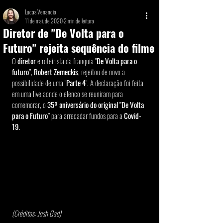
Lucas Venancio
11 de mai. de 2020
2 min de leitura
Diretor de "De Volta para o
Futuro" rejeita sequência do filme
O 
diretor
 e roteirista da franquia "
De Volta para o 
futuro"
, 
Robert Zemeckis
, rejeitou de novo a 
possibilidade de uma "
Parte 4
". A declaração foi feita 
em uma live aonde o elenco se reuniram para 
comemorar, o 
35º aniversário do original "De Volta 
para o Futuro"
 para arrecadar fundos para a 
Covid-
19
. 
(Créditos: Josh Gad) 