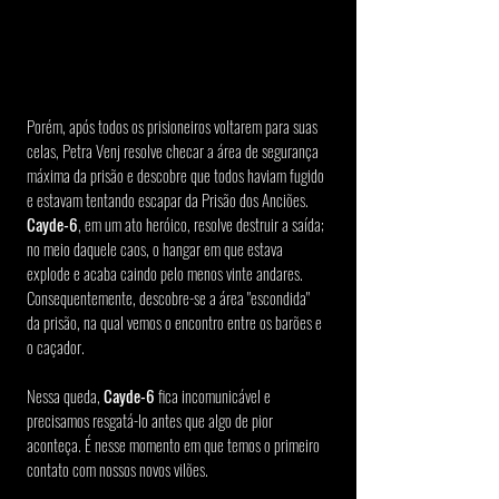
Porém, após todos os prisioneiros voltarem para suas 
celas, Petra Venj resolve checar a área de segurança 
máxima da prisão e descobre que todos haviam fugido 
e estavam tentando escapar da Prisão dos Anciões. 
Cayde-6
, em um ato heróico, resolve destruir a saída; 
no meio daquele caos, o hangar em que estava 
explode e acaba caindo pelo menos vinte andares. 
Consequentemente, descobre-se a área "escondida" 
da prisão, na qual vemos o encontro entre os barões e 
o caçador.
Nessa queda, 
Cayde-6
 fica incomunicável e 
precisamos resgatá-lo antes que algo de pior 
aconteça. É nesse momento em que temos o primeiro 
contato com nossos novos vilões.