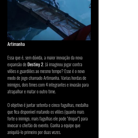
Artimanha
Essa que é, sem dúvida, a maior inovação da nova 
expansão de 
Destiny 2
. Já imaginou jogar contra 
vilões e guardiões ao mesmo tempo? Esse é o novo 
modo de jogo chamado Artimanha. Varias hordas de 
inimigos, dois times com 4 integrantes e invasão para 
atrapalhar e matar o outro time.
O objetivo é juntar setenta e cinco fagulhas, medalha 
que fica disponível matando os vilões (quanto mais 
forte o inimigo, mais fagulhas ele pode "dropar") para 
invocar o chefão do evento. Ganha a equipe que 
aniquilá-lo primeiro por duas vezes.