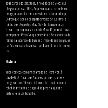
seus barões desprezados, a nova raça de vilões que 
chegou com essa DLC. Ao presenciar a morte de seu 
amigo, o guardião tem a missão de matar o príncipe 
Uldren que, após o desaparecimento de sua irmã, a 
rainha dos Despertos Mara Sov, foi tomado pelas 
trevas e começou a ver e ouvir Mara. O guardião deve 
acompanhar Petra Venj, comissária e fiel escudeira da 
rainha na incursão de buscar o irmão de sua amiga, os 
barões, seus aliados nessa batalha e pôr um fim nesse 
mal.
História
Tudo começa com um chamado de Petra Venj à 
Cayde-6. A Prisão dos Anciões, um dos maiores e 
perigosos presídios do sistema solar, está com uma 
rebelião instalada e o guardião precisa ajudar o 
pistoleiro nesse trabalho.