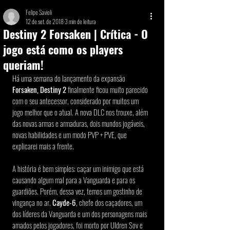
Felipe Savioli
12 de set. de 2018
3 min de leitura
Destiny 2 Forsaken | Crítica - O
jogo está como os players
queriam!
Há uma semana do lançamento da expansão 
Forsaken, Destiny 2 
finalmente ficou muito parecido 
com o seu antecessor, considerado por muitos um 
jogo melhor que o atual. A nova DLC nos trouxe, além 
das novas armas e armaduras, dois mundos jogáveis, 
novas habilidades e um modo PVP + PVE, que 
explicarei mais a frente.
A história é bem simples: caçar um inimigo que está 
causando algum mal para a Vanguarda e para os 
guardiões. Porém, dessa vez, temos um gostinho de 
vingança no ar. 
Cayde-6
, chefe dos caçadores, um 
dos líderes da Vanguarda e um dos personagens mais 
amados pelos jogadores, foi morto por Uldren Sov e 