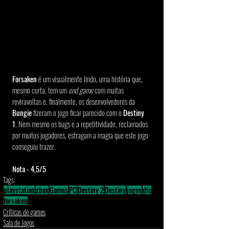
Forsaken
 é um visualmente lindo, uma história que, 
mesmo curta, tem um 
end game 
com muitas 
reviravoltas e, finalmente, os desenvolvedores da 
Bungie
 fizeram o jogo ficar parecido com o 
Destiny 
1
. Nem mesmo os bugs e a repetitividade, reclamados 
por muitos jogadores, estragam a magia que este jogo 
conseguiu trazer.
Nota - 4,5/5
Tags:
playstation
xbox
Games
PC
Destiny 2
Destiny
jogos
dlc
forsaken
Críticas de games
Sala de Jogos