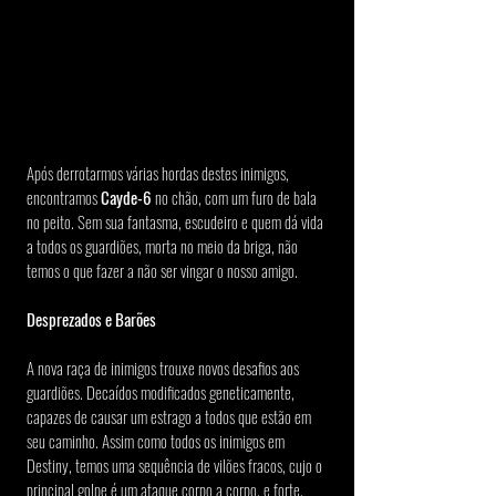
Após derrotarmos várias hordas destes inimigos, 
encontramos 
Cayde-6
 no chão, com um furo de bala 
no peito. Sem sua fantasma, escudeiro e quem dá vida 
a todos os guardiões, morta no meio da briga, não 
temos o que fazer a não ser vingar o nosso amigo.
Desprezados e Barões
A nova raça de inimigos trouxe novos desafios aos 
guardiões. Decaídos modificados geneticamente, 
capazes de causar um estrago a todos que estão em 
seu caminho. Assim como todos os inimigos em 
Destiny, temos uma sequência de vilões fracos, cujo o 
principal golpe é um ataque corpo a corpo, e forte, 