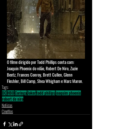
O filme dirigido por Todd Phillips conta com: 
Joaquin Phoenix do vilão, Robert De Niro, Zazie 
Beetz, Frances Conroy, Brett Cullen, Glenn 
Fleshler, Bill Camp, Shea Whigham e Marc Maron.
Tags:
DC
HBO
Coringa
Joker
todd philips
joaquim phoenix
robert de niro
Notícias
Cinefilos