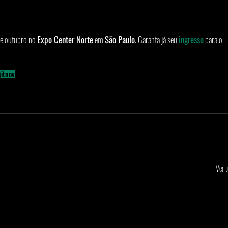
de outubro no 
Expo Center Norte
 em 
São Paulo
. Garanta já seu 
ingresso
 para o 
jitnov
Ver 