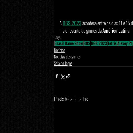
A 
BGS 2023
 acontece entre os dias 11 e 15 
maior evento de games da 
América Latina
. 
Tags:
Brasil Game Show
BGS
BGS 2023
Tetris
Alexey Pa
Notícias
Notícias dos games
Sala de Jogos
Posts Relacionados