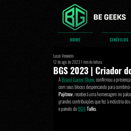
HOME
CINÉFILOS
Lucas Venancio
12 de ago. de 2023
1 min de leitura
BGS 2023 | Criador do
A 
Brasil Game Show
, confirmou a presença
com seus blocos despencando para combiná-lo
Pajitnov
, receberá uma homenagem no palco 
grandes contribuições que fez à indústria do
e painéis do 
BGS
 Talks
. 