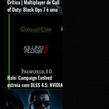
Crítica | Multiplayer de Call
of Duty: Black Ops 7 é uma
experiência positiva,
divertida e viciante
Halo: Campaign Evolved
estreia com DLSS 4.5; NVIDIA
lança novo GeForce Game
Ready Driver para grandes
lançamentos