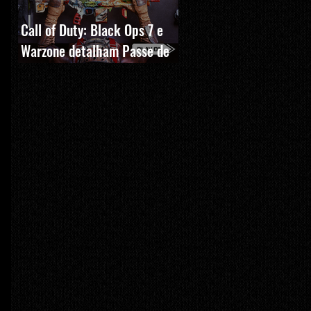
Call of Duty: Black Ops 7 e
Warzone detalham Passe de
Batalha, BlackCell e novas
recompensas da Temporada 5