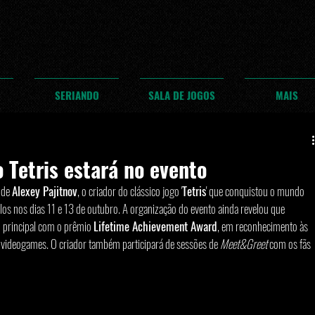
SERIANDO
SALA DE JOGOS
MAIS
 Tetris estará no evento
 de 
Alexey Pajitnov
, o criador do clássico jogo '
Tetris
' que conquistou o mundo 
s nos dias 11 e 13 de outubro. A organização do evento ainda revelou que 
principal com o prêmio 
Lifetime Achievement Award
, em reconhecimento às 
s videogames. O criador também participará de sessões de 
Meet&Greet
 com os fãs 