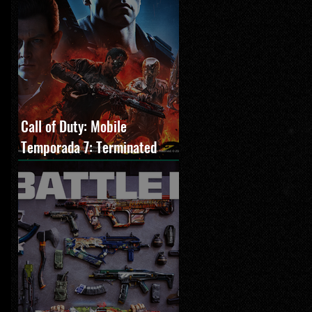
Call of Duty: Mobile
Temporada 7: Terminated
estreia com O Exterminador
do Futuro 2, novos modos e
Cronen Squall