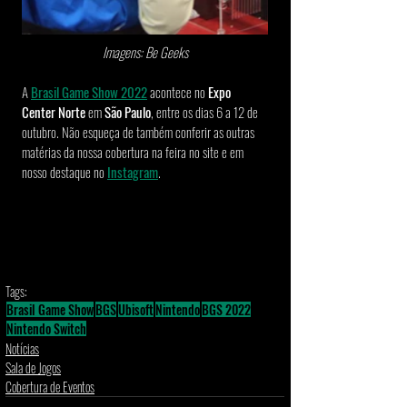
Imagens: Be Geeks
A 
Brasil Game Show 2022
 acontece no 
Expo 
Center Norte
 em 
São Paulo
, entre os dias 6 a 12 de 
outubro. Não esqueça de também conferir as outras 
matérias da nossa cobertura na feira no site e em 
nosso destaque no
Instagram
.  
Tags:
Brasil Game Show
BGS
Ubisoft
Nintendo
BGS 2022
Nintendo Switch
Notícias
Sala de Jogos
Cobertura de Eventos