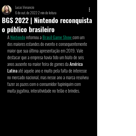
Lucas Venancio
6 de out. de 2022
2 min de leitura
BGS 2022 | Nintendo reconquista
o público brasileiro
A 
Nintendo
 retornou a 
Brasil Game Show
com um 
dos maiores estandes do evento e consequentemente 
maior que sua última apresentação em 2019. Vale 
destacar que a empresa havia tido um hiato de seis 
anos ausente na maior feira de games da 
América 
Latina
 até aquele ano e muito pela falta de interesse 
no mercado nacional, mas nesse ano a marca resolveu 
fazer as pazes com o consumidor tupiniquim com 
muita jogatina, interatividade no telão e brindes. 