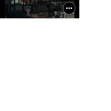
Crítica | Multiplayer de Call of
Duty: Black Ops 7 é uma
experiência positiva, divertida e
viciante