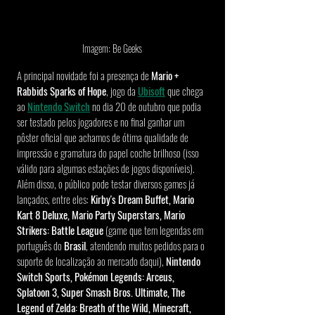
Imagem: Be Geeks
A principal novidade foi a presença de 
Mario + 
Rabbids Sparks of Hope
, jogo da 
Ubisoft
 que chega 
ao 
Nintendo Switch
 no dia 20 de outubro que podia 
ser testado pelos jogadores e no final ganhar um 
pôster oficial que achamos de ótima qualidade de 
impressão e gramatura do papel coche brilhoso (isso 
válido para algumas estações de jogos disponíveis). 
Além disso, o público pode testar diversos games já 
lançados, entre eles: 
Kirby's Dream Buffet, Mario 
Kart 8 Deluxe, Mario Party Superstars, Mario 
Strikers: Battle League
 (game que tem legendas em 
português do 
Brasil
, atendendo muitos pedidos para o 
suporte de localização ao mercado daqui), 
Nintendo 
Switch Sports, Pokémon Legends: Arceus, 
Splatoon 3, Super Smash Bros. Ultimate, The 
Legend of Zelda: Breath of the Wild, Minecraft, 