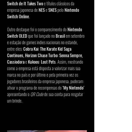
Switch de It Takes Two
 e títulos clássicos da 
empresa japonesa de 
NES
 e 
SNES
 pelo 
Nintendo 
Switch Online
. 
Outro destaque foi o comparecimento do 
Nintendo 
Switch OLED
 que foi lançado no 
Brasil 
em setembro 
e estação de games indies nacionais no estande, 
entre eles: 
Cobra Kai: The Karate Kid Saga 
Continues, Horizon Chase Turbo: Senna Sempre, 
Cassiodora
 e 
Kukoos: Lost Pets
. Assim, mostrando 
como a empresa está disposta a valorizar mais sua 
marca no país e por último e pela primeira vez os 
jogadores brasileiros da empresa japonesa, puderam 
ativar o programa de recompensas do "
My Nintendo
" 
apresentando o 
QR Code
de sua conta para resgatar 
um brinde. 