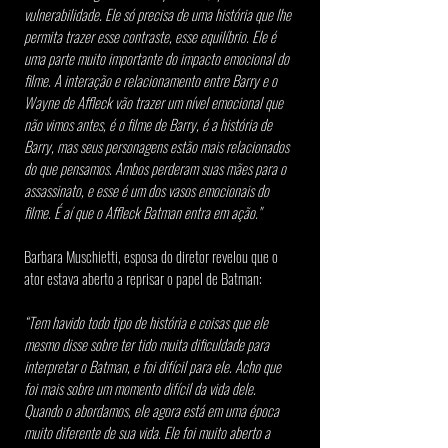
vulnerabilidade. Ele só precisa de uma história que lhe 
permita trazer esse contraste, esse equilíbrio. Ele é 
uma parte muito importante do impacto emocional do 
filme. A interação e relacionamento entre Barry e o 
Wayne de Affleck vão trazer um nível emocional que 
não vimos antes, é o filme de Barry, é a história de 
Barry, mas seus personagens estão mais relacionados 
do que pensamos. Ambos perderam suas mães para o 
assassinato, e esse é um dos vasos emocionais do 
filme. É aí que o Affleck Batman entra em ação."
Barbara Muschietti, esposa do diretor revelou que o 
ator estava aberto a reprisar o papel de Batman:
“Tem havido todo tipo de história e coisas que ele 
mesmo disse sobre ter tido muita dificuldade para 
interpretar o Batman, e foi difícil para ele. Acho que 
foi mais sobre um momento difícil da vida dele. 
Quando o abordamos, ele agora está em uma época 
muito diferente de sua vida. Ele foi muito aberto a 