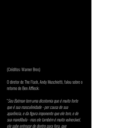
(Créditos: Warner Bros)
O diretor de The Flash, Andy Muschietti, falou sobre o 
retorno de Ben Affleck:
"
Seu Batman tem uma dicotomia que é muito forte 
que é sua masculinidade - por causa de sua 
aparência, e da figura imponente que ele tem, e de 
sua mandíbula - mas ele também é muito vulnerável, 
ele sabe entregar de dentro para fora, que 