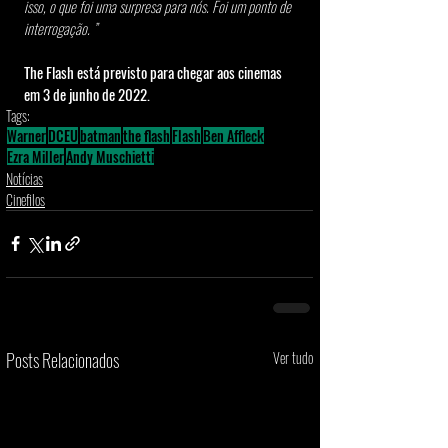
isso, o que foi uma surpresa para nós. Foi um ponto de 
interrogação. ”
The Flash está previsto para chegar aos cinemas 
em 3 de junho de 2022.
Tags:
Warner
DCEU
batman
the flash
Flash
Ben Affleck
Ezra Miller
Andy Muschietti
Notícias
Cinefilos
Posts Relacionados
Ver tudo