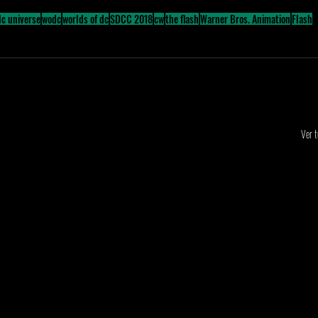
dc universe
wodc
worlds of dc
SDCC 2018
cw
the flash
Warner Bros. Animation
Flash
Ver 