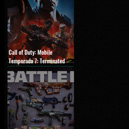
Call of Duty: Mobile
Temporada 7: Terminated
estreia com O Exterminador
do Futuro 2, novos modos e
Cronen Squall