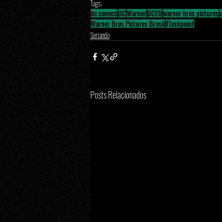
Tags:
dc comics
DC
Warner
DCEU
warner bros pictures
Warner Bros Pictures Brasil
Flashpoint
Seriando
Posts Relacionados