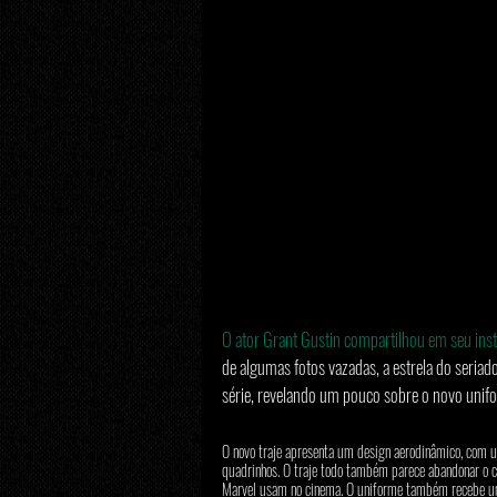
O ator Grant Gustin compartilhou em seu insta
de algumas fotos vazadas, a estrela do seria
série, revelando um pouco sobre o novo unifor
O novo traje apresenta um design aerodinâmico, com u
quadrinhos. O traje todo também parece abandonar o c
Marvel usam no cinema. O uniforme também recebe um 