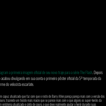
gram a primeira imagem oficial de seu novo traje para a série The Flash
. Depois 
do acabou divulgando em sua conta o primeiro pôster oficial da 5ª temporada da 
me do velocista escarlate.
m capuz atualizado que faz com que o rosto de Barry Allen pareça pareça mais com a versão dos 
ouro, trazendo um tecido mais macio que se parece mais com o que alguns os super-heróis da 
emblema atualizado e cinto de couro, o que deve realmente ajudar o herói durante suas 