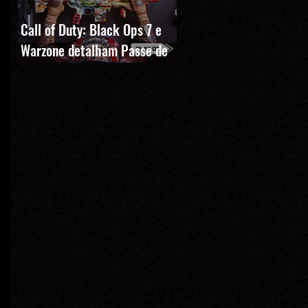
Call of Duty: Black Ops 7 e
Warzone detalham Passe de
Batalha, BlackCell e novas
recompensas da Temporada 5