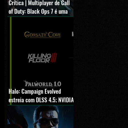
Crítica | Multiplayer de Call
of Duty: Black Ops 7 é uma
experiência positiva,
divertida e viciante
Halo: Campaign Evolved
estreia com DLSS 4.5; NVIDIA
lança novo GeForce Game
Ready Driver para grandes
lançamentos