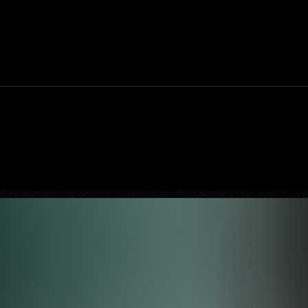
avado
Shane Black quer dirigir um episódio de
Supergirl ou The Flash