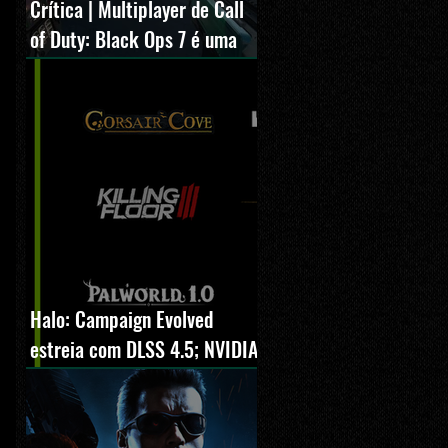
Crítica | Multiplayer de Call
of Duty: Black Ops 7 é uma
experiência positiva,
divertida e viciante
Halo: Campaign Evolved
estreia com DLSS 4.5; NVIDIA
lança novo GeForce Game
Ready Driver para grandes
lançamentos