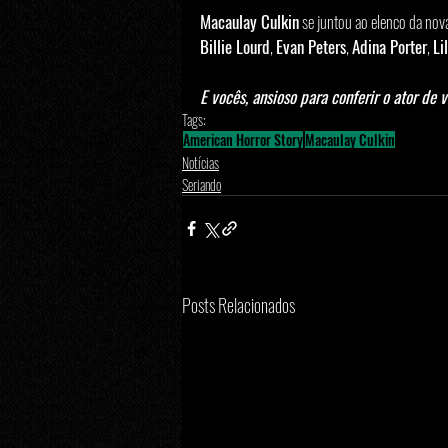
Macaulay Culkin
 se juntou ao elenco da nov
Billie Lourd
, 
Evan Peters
, 
Adina Porter
, 
Li
E vocês, ansioso para conferir o ator de 
Tags:
American Horror Story
Macaulay Culkin
Notícias
Seriando
Posts Relacionados