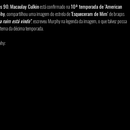
os 90
, 
Macaulay Culkin
 está confirmado na 
10ª temporada de 'American 
phy
, compartilhou uma imagem do estrela de 
'Esqueceram de Mim' 
de braços 
a ruim está vindo"
, escreveu Murphy na legenda da imagem, o que talvez possa 
o tema da décima temporada.
phy: