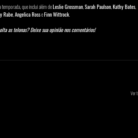
a temporada, que inclui além de 
Leslie Grossman
, 
Sarah Paulson
, 
Kathy Bates
, 
ly Rabe
, 
Angelica Ross
 e 
Finn Wittrock
.
volta as telonas? Deixe sua opinião nos comentários!
Ver 