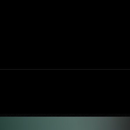
uty:
Halo: Campaign Evolved estreia com
ositiva,
DLSS 4.5; NVIDIA lança novo GeForce