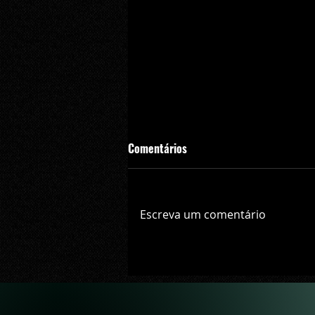
Comentários
Escreva um comentário
Crítica | Multiplayer de Call of D
Black Ops 7 é uma experiência p