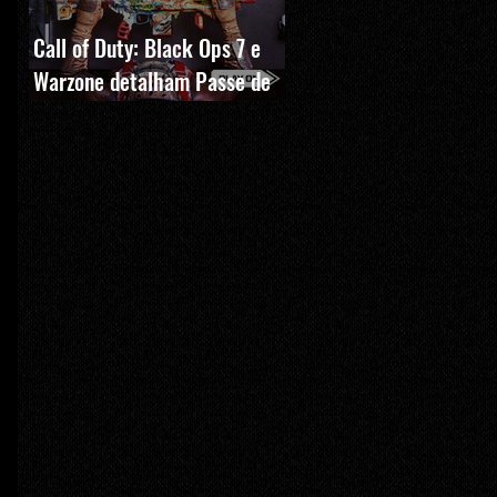
Call of Duty: Black Ops 7 e
Warzone detalham Passe de
Batalha, BlackCell e novas
recompensas da Temporada 5