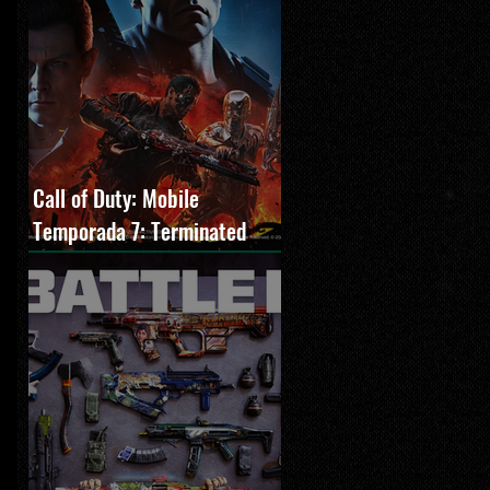
Call of Duty: Mobile
Temporada 7: Terminated
estreia com O Exterminador
do Futuro 2, novos modos e
Cronen Squall