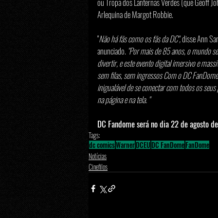
ou Tropa dos Lanternas Verdes (que Geoff Jo
Arlequina de Margot Robbie.
"
Não há fãs como os fãs da DC",
 disse Ann Sa
anunciado. 
"Por mais de 85 anos, o mundo se v
divertir, e este evento digital imersivo e ma
sem filas, sem ingressos Com o DC FanDome,
inigualável de se conectar com todos os seus 
na página e na tela. "
DC Fandome será no dia 22 de agosto d
Tags:
dc comics
Warner
DCEU
DC FanDome
FanDome
Notícias
Cinefilos