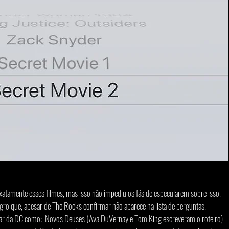
xatamente esses filmes, mas isso não impediu os fãs de especularem sobre isso. 
ro que, apesar de The Rocks confirmar não aparece na lista de perguntas. 
ar da DC como:  Novos Deuses (Ava DuVernay e Tom King escreveram o roteiro) 