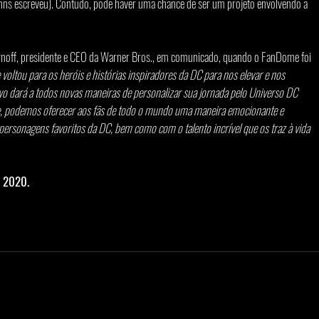
hns escreveu). Contudo, pode haver uma chance de ser um projeto envolvendo a 
rnoff, presidente e CEO da Warner Bros., em comunicado, quando o FanDome foi 
oltou para os heróis e histórias inspiradores da DC para nos elevar e nos 
ssivo dará a todos novas maneiras de personalizar sua jornada pelo Universo DC 
 podemos oferecer aos fãs de todo o mundo uma maneira emocionante e 
personagens favoritos da DC, bem como com o talento incrível que os traz à vida 
e 2020.