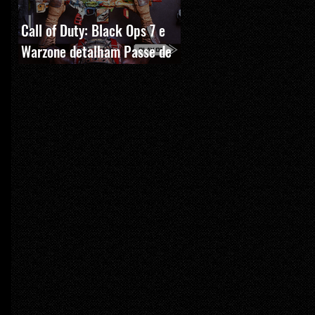
Call of Duty: Black Ops 7 e
Warzone detalham Passe de
Batalha, BlackCell e novas
recompensas da Temporada 5