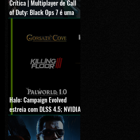
Crítica | Multiplayer de Call
of Duty: Black Ops 7 é uma
experiência positiva,
divertida e viciante
Halo: Campaign Evolved
estreia com DLSS 4.5; NVIDIA
lança novo GeForce Game
Ready Driver para grandes
lançamentos