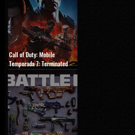
Call of Duty: Mobile
Temporada 7: Terminated
estreia com O Exterminador
do Futuro 2, novos modos e
Cronen Squall