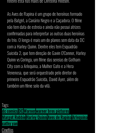
roteiro está nas mãos de Christina Hodson.
As Aves de Rapina é um grupo de heroínas formado 
pela Batgirl, a Canário Negro e a Caçadora. O filme 
não tem data de estreia e ainda não possui atrizes 
confirmadas para interpretar as outras duas heroínas 
do trio. O longa é mais um do planos sem data da DC 
com a Harley Quinn. Dentre eles tem Esquadrão 
Suicida 2, que tem direção de Gavin O'Connor, Harley 
Quinn vs Coringa, um filme das sereias de Gotham 
City com a Arlequina, a Mulher Gato e a Hera 
Venenosa, que será orquestrado pelo diretor do 
primeiro Esquadrão Suicida, David Ayer, além de 
também um filme solo da vilã.
Tags:
dc comics
DC
Warner
warner bros pictures
Margot Robbie
Harley Quinn
Aves de Rapina
Arlequina
cathy yan
Cinefilos