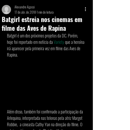
Alexandre Agassi
17 de abr. de 2018
1 min de leitura
Batgirl estreia nos cinemas em
filme das Aves de Rapina
Batgirl é um dos próximos projetos da DC. Porém, 
hoje foi reportado em notícia da 
Variety 
que a heroína 
irá aparecer pela primeira vez em filme das Aves de 
Rapina.
Além disso, também foi confirmado a participação da 
Arlequina, interpretada nas telonas pela atriz Margot 
Robbie,  a cineasta Cathy Yan na direção do filme. O 