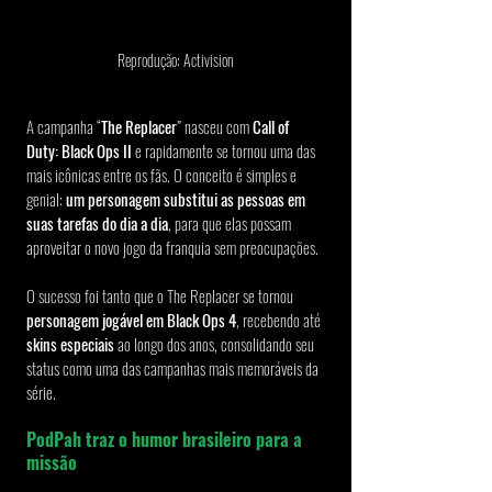
Reprodução: Activision
A campanha “
The Replacer
” nasceu com
 Call of 
Duty: Black Ops II
 e rapidamente se tornou uma das 
mais icônicas entre os fãs. O conceito é simples e 
genial: 
um personagem substitui as pessoas em 
suas tarefas do dia a dia
, para que elas possam 
aproveitar o novo jogo da franquia sem preocupações.
O sucesso foi tanto que o The Replacer se tornou 
personagem jogável em Black Ops 4
, recebendo até 
skins especiais
 ao longo dos anos, consolidando seu 
status como uma das campanhas mais memoráveis da 
série.
PodPah traz o humor brasileiro para a 
missão