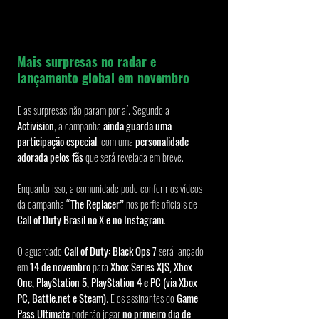
Mais surpresas no radar e 
lançamento global em novembro
E as surpresas não param por aí. Segundo a 
Activision
, a campanha 
ainda guarda uma 
participação especial
, com uma 
personalidade 
adorada pelos fãs
 que será revelada em breve.
Enquanto isso, a comunidade pode conferir os vídeos 
da campanha 
“The Replacer”
 nos perfis oficiais de 
Call of Duty Brasil no X e no Instagram
.
O aguardado 
Call of Duty: Black Ops 7
 será lançado 
em 
14 de novembro
 para 
Xbox Series X|S, Xbox 
One, PlayStation 5, PlayStation 4 e PC (via Xbox 
PC, Battle.net e Steam)
. E os assinantes do 
Game 
Pass Ultimate
 poderão jogar 
no primeiro dia de 