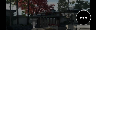
Crítica | Multiplayer de Call of
Duty: Black Ops 7 é uma
experiência positiva, divertida e
viciante