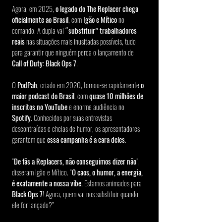
Agora, em 2025, 
o legado do The Replacer chega 
oficialmente ao Brasil
, com 
Igão e Mítico
 no 
comando. A dupla vai 
“substituir” trabalhadores 
reais
 nas situações mais inusitadas possíveis, tudo 
para garantir que ninguém perca o lançamento de 
Call of Duty: Black Ops 7
.
O 
PodPah
, criado em 2020, tornou-se rapidamente 
o 
maior podcast do Brasil
, com 
quase 10 milhões de 
inscritos no YouTube
 e enorme audiência no 
Spotify
. Conhecidos por suas entrevistas 
descontraídas e cheias de humor, os apresentadores 
garantem que 
essa campanha é a cara deles
.
“
De fãs a Replacers, não conseguimos dizer não
”, 
disseram Igão e Mítico. “
O caos, o humor, a energia, 
é exatamente a nossa vibe.
 Estamos animados para 
Black Ops 7
! Agora, quem vai nos substituir quando 
ele for lançado?”