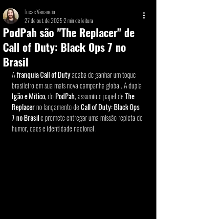
Lucas Venancio
27 de out. de 2025
2 min de leitura
PodPah são "The Replacer" de
Call of Duty: Black Ops 7 no
Brasil
A 
franquia Call of Duty
 acaba de ganhar um toque 
brasileiro em sua mais nova campanha global. A dupla 
Igão e Mítico
, do 
PodPah
, assumiu o papel de 
The 
Replacer
 no lançamento de 
Call of Duty: Black Ops 
7 no Brasil
 e promete entregar uma missão repleta de 
humor, caos e identidade nacional.