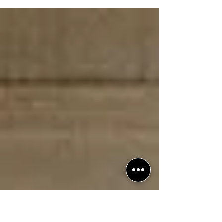
Mulher-Maravilha: a coleção
completa da série chega em Blu-
ray neste mês