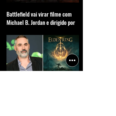
Battlefield vai virar filme com
Michael B. Jordan e dirigido por
Christopher McQuarrie
Filme de Elden Ring estreia em
março de 2028 e será filmado