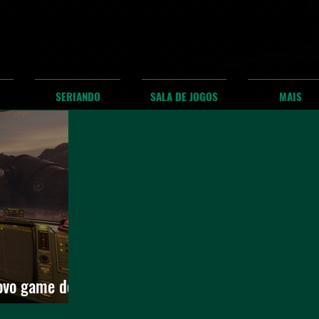
SERIANDO
SALA DE JOGOS
MAIS
ovo game de
 revelado