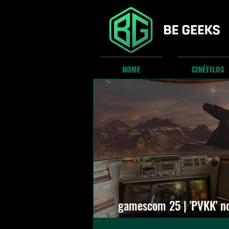
HOME
CINÉFILOS
gamescom 25 | 'PVKK' n
aventura planetária é