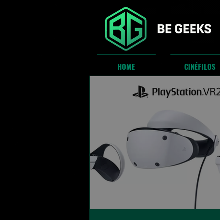
HOME
CINÉFILOS
"Playstation VR 2" é libe