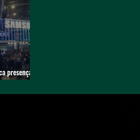
a presença e
 aos gamers