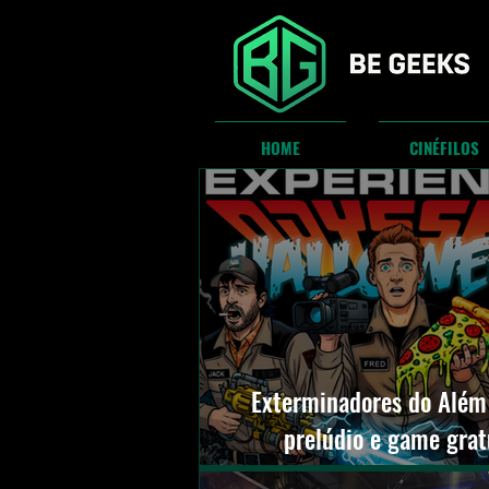
HOME
CINÉFILOS
Exterminadores do Alé
prelúdio e game grat
Experiência Ody