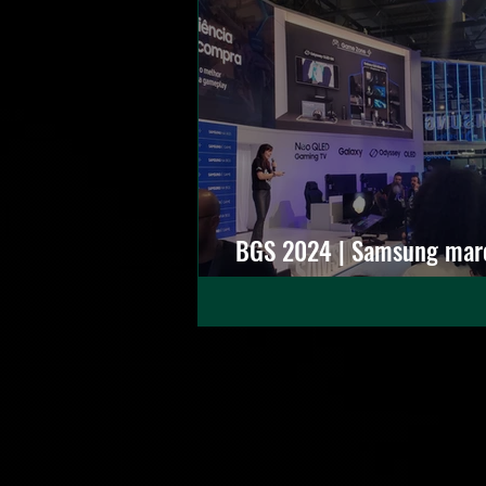
BGS 2024 | Samsung marc
promete imersão total