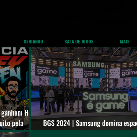
SERIANDO
SALA DE JOGOS
MAIS
m ganham HQ
uito pela
BGS 2024 | Samsung domina espa
ssey
apresenta seu monitor 3D sem óc