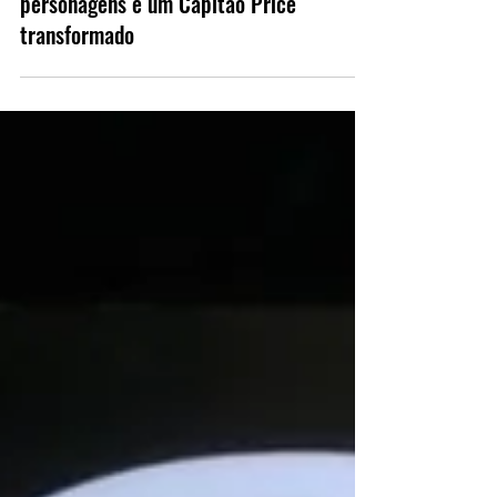
Infinity Ward detalha a campanha
de Call of Duty: Modern Warfare 4
com guerra na Coreia, novos
personagens e um Capitão Price
transformado