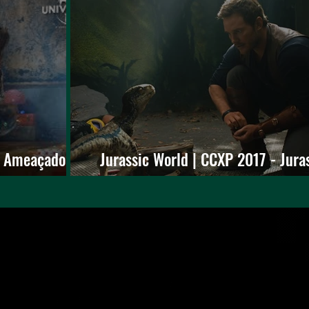
no Ameaçado
Jurassic World | CCXP 2017 - Jura
ler
World: Reino Ameaçado