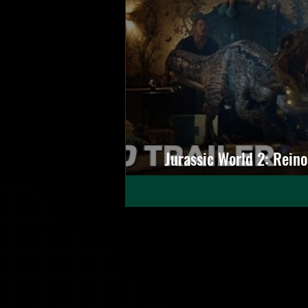
Jurassic World 2: Rei
ganha novo trai