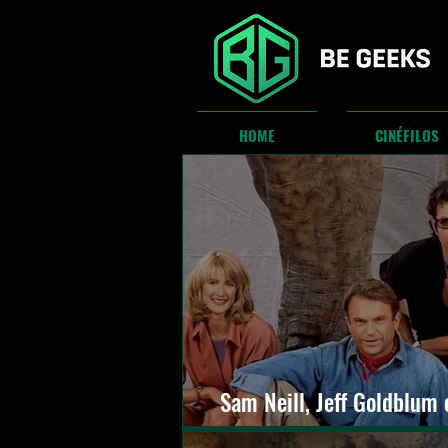
HOME
CINÉFILOS
Sam Neill, Jeff Goldblum 
estarão em Jurassic