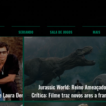
SERIANDO
SALA DE JOGOS
MAIS
Jurassic World: Reino Ameaçado
e Laura Dern;
Crítica: Filme traz novos ares a fra
 World 3
e a leva para um novo mun