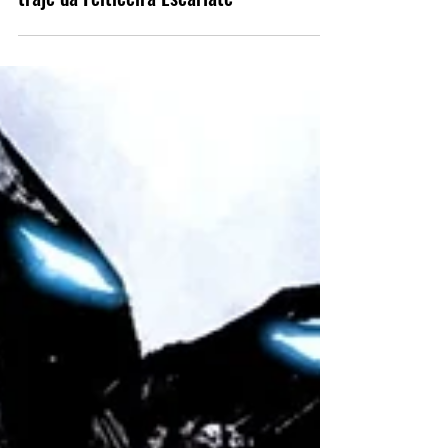
Nova arte conceitual de
WandaVision detalha variação de
traje da Feiticeira Escarlate