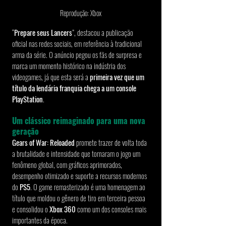
Reprodução: Xbox
“
Prepare seus Lancers
”, destacou a publicação 
oficial nas redes sociais, em referência à tradicional 
arma da série. O anúncio pegou os fãs de surpresa e 
marca um momento histórico na indústria dos 
videogames, já que esta será a 
primeira vez que um 
título da lendária franquia chega a um console 
PlayStation
.
Um clássico reimaginado para uma nova 
geração
Gears of War: Reloaded
 promete trazer de volta toda 
a brutalidade e intensidade que tornaram o jogo um 
fenômeno global, com gráficos aprimorados, 
desempenho otimizado e suporte a recursos modernos 
do 
PS5
. O game remasterizado é uma homenagem ao 
título que moldou o gênero de tiro em terceira pessoa 
e consolidou o
 Xbox 360
 como um dos consoles mais 
importantes da época.