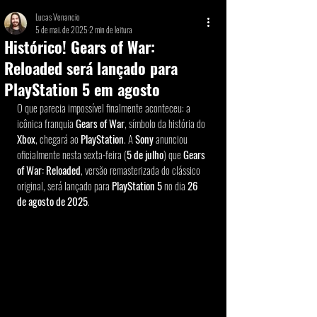
Lucas Venancio
5 de mai. de 2025
2 min de leitura
Histórico! Gears of War:
Reloaded será lançado para
PlayStation 5 em agosto
O que parecia impossível finalmente aconteceu: a 
icônica franquia 
Gears of War
, símbolo da história do 
Xbox
, chegará ao 
PlayStation
. A 
Sony
 anunciou 
oficialmente nesta sexta-feira (
5 de julho
) que 
Gears 
of War: Reloaded
, versão remasterizada do clássico 
original, será lançado para 
PlayStation 5
 no dia 
26 
de agosto de 2025
.