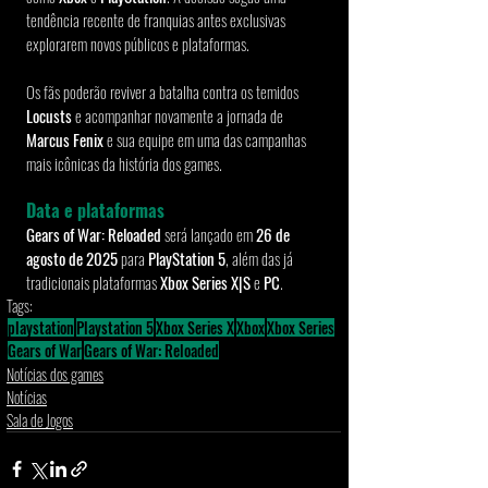
tendência recente de franquias antes exclusivas 
explorarem novos públicos e plataformas.
Os fãs poderão reviver a batalha contra os temidos 
Locusts
 e acompanhar novamente a jornada de 
Marcus Fenix
 e sua equipe em uma das campanhas 
mais icônicas da história dos games.
Data e plataformas
Gears of War: Reloaded
 será lançado em 
26 de 
agosto de 2025
 para 
PlayStation 5
, além das já 
tradicionais plataformas 
Xbox Series X|S
 e 
PC
.
Tags:
playstation
Playstation 5
Xbox Series X
Xbox
Xbox Series
Gears of War
Gears of War: Reloaded
Notícias dos games
Notícias
Sala de Jogos