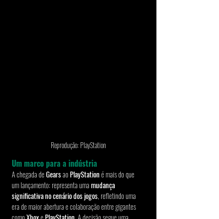
Reprodução: PlayStation
Um marco para a indústria
A chegada de
 Gears
 ao 
PlayStation
 é mais do que 
um lançamento: representa uma 
mudança 
significativa no cenário dos jogos
, refletindo uma 
era de maior abertura e colaboração entre gigantes 
como 
Xbox
 e 
PlayStation
. A decisão segue uma 