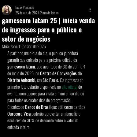
Lucas Venancio
25 de out. de 2024
2 min de leitura
gamescom latam 25 | inicia venda
de ingressos para o público e
setor de negócios
Atualizado:
11 de abr. de 2025
A partir do meio-dia do dia, o público já poderá 
garantir sua entrada para a próxima edição da 
gamescom latam
, que acontece de 30 de abril a 4 
de maio de 2025, no 
Centro de Convenções do 
Distrito Anhembi
, em 
São Paulo
. Os ingressos do 
primeiro lote estarão disponíveis no 
site oficial
 do 
evento, com opções para visita em um único dia ou 
para todos os quatro dias de programação.
Clientes do 
Banco do Brasil
 que utilizarem cartões 
Ourocard Visa
 poderão aproveitar um benefício 
exclusivo de 30% de desconto sobre o valor da 
entrada inteira.