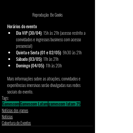
Reprodução: Be Geeks
Horários do evento
Dia VIP (30/04)
: 15h às 21h (acesso restrito a 
convidados e ingressos business com acesso 
presencial)
Quinta e Sexta (01 e 02/05)
: 9h30 às 21h
Sábado (03/05)
: 11h às 21h
Domingo (04/05)
: 11h às 20h
Mais informações sobre as atrações, convidados e 
experiências imersivas serão divulgadas nas redes 
sociais do evento. 
Tags:
Gamescom
Gamescom Latam
gamescom latam 25
Notícias dos games
Notícias
Cobertura de Eventos