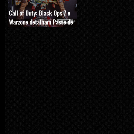
Call of Duty: Black Ops 7 e
Warzone detalham Passe de
Batalha, BlackCell e novas
recompensas da Temporada 5