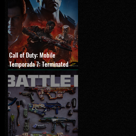
Call of Duty: Mobile
Temporada 7: Terminated
estreia com O Exterminador
do Futuro 2, novos modos e
Cronen Squall