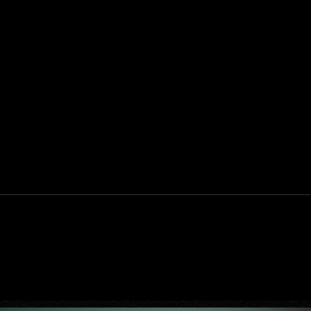
gital
Tec Toy anuncia portátil em retorno ao