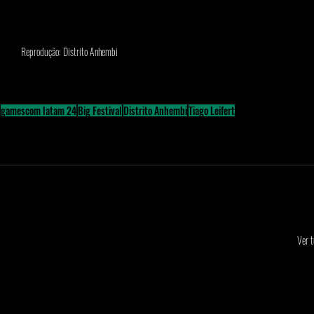
Reprodução: Distrito Anhembi
gamescom latam 24
Big Festival
Distrito Anhembi
Tiago Leifert
Ver 