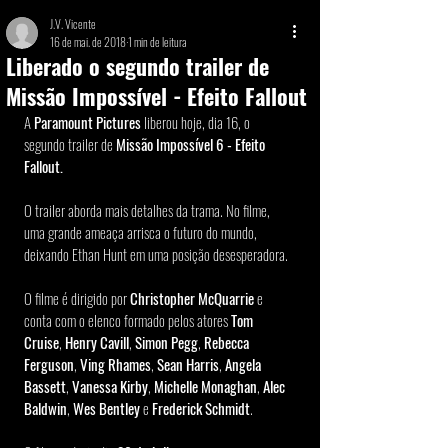
J.V. Vicente
16 de mai. de 2018
1 min de leitura
Liberado o segundo trailer de
Missão Impossível - Efeito Fallout
A 
Paramount Pictures
 liberou hoje, dia 16, o 
segundo trailer de 
Missão Impossível 6 - Efeito 
Fallout.
O trailer aborda mais detalhes da trama. No filme, 
uma grande ameaça arrisca o futuro do mundo, 
deixando Ethan Hunt em uma posição desesperadora. 
O filme é dirigido por 
Christopher McQuarrie
 e 
conta com o elenco formado pelos atores 
Tom 
Cruise
, 
Henry Cavill
, 
Simon Pegg
, 
Rebecca 
Ferguson
, 
Ving Rhames
, 
Sean Harris
, 
Angela 
Bassett
, 
Vanessa Kirby
, 
Michelle Monaghan
, 
Alec 
Baldwin
, 
Wes Bentley
 e 
Frederick Schmidt
.