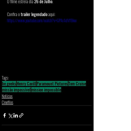
O filme estreia dia 
26 de Julho
. 
Confira o
 trailer legendado
 aqui: 
https://www.youtube.com/watch?v=GPArAdVf8kw
Tags:
be geeks
Henry Cavill
Paramount Pictures
Tom Cruise
missão impossível
mission impossible
Notícias
Cinefilos