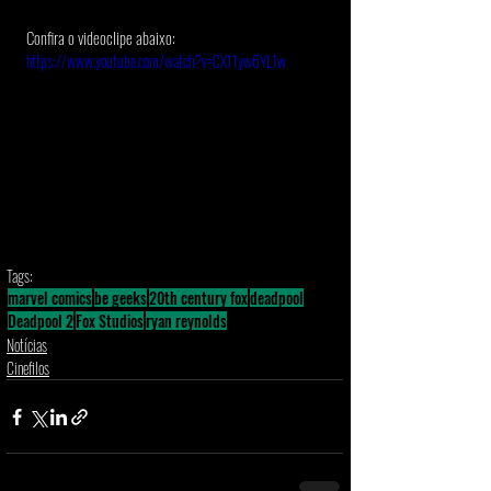
Confira o videoclipe abaixo: 
https://www.youtube.com/watch?v=CX11yw6YL1w
Tags:
marvel comics
be geeks
20th century fox
deadpool
Deadpool 2
Fox Studios
ryan reynolds
Notícias
Cinefilos