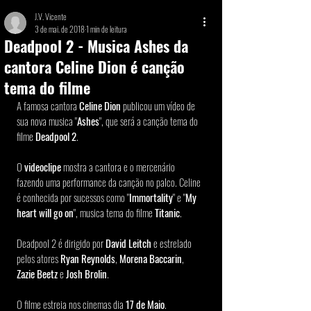
J.V. Vicente
3 de mai. de 2018
1 min de leitura
Deadpool 2 - Musica Ashes da
cantora Celine Dion é canção
tema do filme
A famosa cantora 
Celine Dion
 publicou um vídeo de 
sua nova musica "
Ashes
", que será a canção tema do 
filme 
Deadpool 2
. 
O 
videoclipe
 mostra a cantora e o mercenário 
fazendo uma performance da canção no palco. Celine 
é conhecida por sucessos como "
Immortality
" e "
My 
heart will go on
", musica tema do filme 
Titanic
. 
Deadpool 2 é dirigido por 
David Leitch
 e estrelado 
pelos atores 
Ryan Reynolds
, 
Morena Baccarin
, 
Zazie Beetz
 e
 Josh Brolin
. 
O filme estreia nos cinemas dia 
17 de Maio
. 