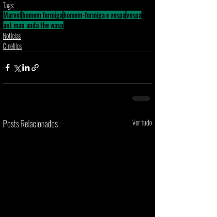
Tags:
Marvel
homem formiga
homem-formiga e vespa
vespa
ant man anda the wasp
Notícias
Cinefilos
Posts Relacionados
Ver tudo