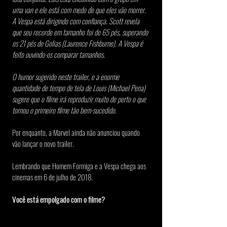
uma van e ele está com medo de que eles vão morrer. 
A Vespa está dirigindo com confiança. Scott revela 
que seu recorde em tamanho foi de 65 pés, superando 
os 21 pés de Golias (Laurence Fishburne). A Vespa é 
feito ouvindo-os comparar tamanhos.
O humor sugerido neste trailer, e a enorme 
quantidade de tempo de tela de Louis (Michael Pena) 
sugere que o filme irá reproduzir muito de perto o que 
tornou o primeiro filme tão bem-sucedido.
Por enquanto, a Marvel ainda não anunciou quando 
vão lançar o novo trailer.
Lembrando que Homem Formiga e a Vespa chega aos 
cinemas em 6 de julho de 2018.
Você está empolgado com o filme?