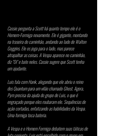
Cassie pergunta a Scott há quanto tempo ele é o 
Homem-Formiga novamente. Ele é gigante, montando 
na traseira do caminhão, andando ao lado de Walton 
Goggins. Ele os joga para o lado, mas parece 
atrapalhar as coisas. A Vespa aparece no caminhão, 
diz "Oi" e bate neles. Cassie sugere que Scott tenha 
um ajudante.
Luis fala com Hank, alegando que ele abriu o reino 
dos Quantum para um vilão chamado Ghost. Agora, 
Pym precisa da ajuda do grupo de Luis, o que é 
engraçado porque eles roubaram ele. Sequências de 
ação cortadas, enfatizando as habilidades da Vespa. 
Uma formiga toca bateria.
A Vespa e o Homem Formiga debatem suas táticas de 
luta conjunta. Luis está encolhido com o grupo em 