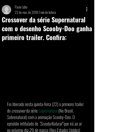
Paulo Lídio
22 de mar. de 2018
1 min de leitura
Crossover da série Supernatural
com o desenho Scooby-Doo ganha
primeiro trailer. Confira:
Foi liberado nesta quinta-feira (22) o primeiro trailer 
do 
crossover
 da série 
Supernatural 
(No Brasil, 
Sobrenatural) com a animação Scooby-Doo. O 
episódio intitulado de 
"ScoobyNatural"
 que irá ao ar 
no próximo dia 29 de março (Nos Estados Unidos) 