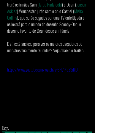
trará os irmãos Sam (
Jared Padalecki
) e Dean (
Jensen 
Ackles
) Winchester junto com o anjo Castiel (
Misha 
Collins
), que serão sugados por uma TV enfeitiçada e 
os levará para o mundo do desenho Scooby-Doo, o 
desenho favorito de Dean desde a infância. 
E aí, está ansioso para ver os maiores caçadores de 
monstros finalmente reunidos? Veja abaixo o trailer:
https://www.youtube.com/watch?v=SHv14qZSdkU
Tags: