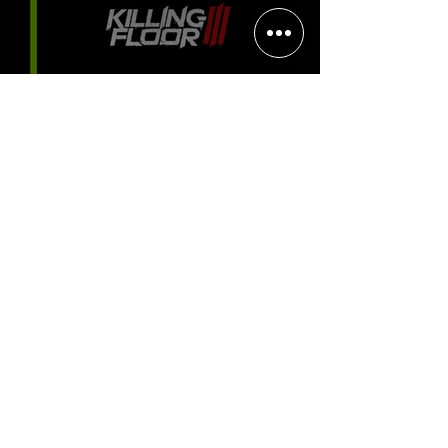
Halo: Campaign Evolved estreia
com DLSS 4.5; NVIDIA lança novo
GeForce Game Ready Driver para
grandes lançamentos