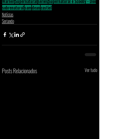
Warner
Supernatural
series
Supernatural e Scooby - Doo
sobrenatural
sam
dean
castiel
Notícias
Seriando
Posts Relacionados
Ver tudo