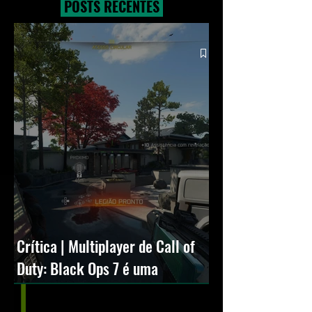
POSTS RECENTES
grandes lançamentos
novos modos e Cr
Squall
Crítica | Multiplayer de Call of
Duty: Black Ops 7 é uma
experiência positiva, divertida e