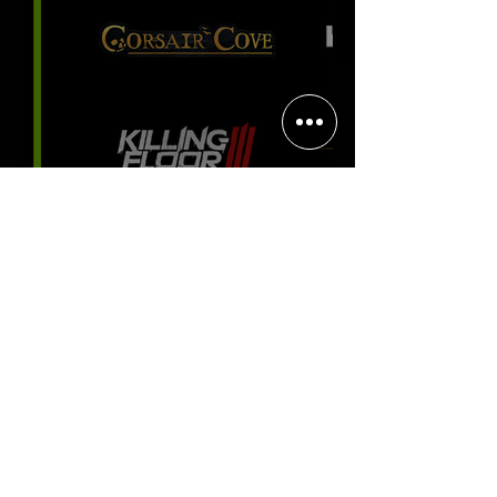
viciante
Halo: Campaign Evolved estreia
com DLSS 4.5; NVIDIA lança novo
GeForce Game Ready Driver para
grandes lançamentos