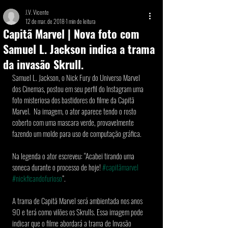
J.V. Vicente
12 de mar. de 2018
1 min de leitura
Capitã Marvel | Nova foto com
Samuel L. Jackson indica a trama
da invasão Skrull.
Samuel L. Jackson, o Nick Fury do Universo Marvel 
dos Cinemas, postou em seu perfil do Instagram uma 
foto misteriosa dos bastidores do filme da Capitã 
Marvel.  Na imagem, o ator aparece tendo o rosto 
coberto com uma mascara verde, provavelmente 
fazendo um molde para uso de computação gráfica. 
Na legenda o ator escreveu: “Acabei tirando uma 
soneca durante o processo de hoje! 
#capitãmarvel
#nickficandofurioso
”.
A trama de Capitã Marvel será ambientada nos anos 
90 e terá como vilões os Skrulls. Essa imagem pode 
indicar que o filme abordará a trama de Invasão 