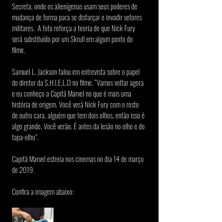
Secreta, onde os alienígenas usam seus poderes de 
mudança de forma para se disfarçar e invadir setores 
militares.  A foto reforça a teoria de que Nick Fury 
será substituído por um Skrull em algum ponto do 
filme.
Samuel L. Jackson falou em entrevista sobre o papel 
do diretor da S.H.I.E.L.D no filme. “Vamos voltar agora 
e eu conheço a Capitã Marvel no que é mais uma 
história de origem. Você verá Nick Fury com o rosto 
de outro cara, alguém que tem dois olhos, então isso é 
algo grande. Você verão. É antes da lesão no olho e do 
tapa-olho”.
Capitã Marvel estreia nos cinemas no dia 14 de março 
de 2019. 
Confira a imagem abaixo: