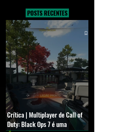
NVIDIA lança novo GeForce
estreia com O
Game Ready Driver para
Exterminador do Fu
POSTS RECENTES
grandes lançamentos
novos modos e Cr
Squall
Crítica | Multiplayer de Call of
Duty: Black Ops 7 é uma