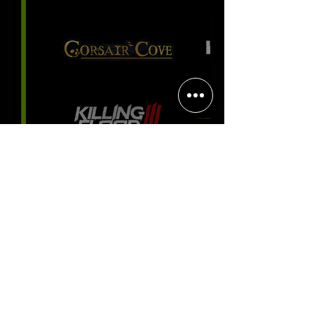
experiência positiva, divertida e
viciante
Halo: Campaign Evolved estreia
com DLSS 4.5; NVIDIA lança novo
GeForce Game Ready Driver para
grandes lançamentos