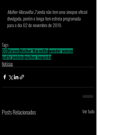
Mulher-Maravilha 2
 ainda não tem uma sinopse oficial 
divulgada, porém o longa tem estreia programada 
para o dia 02 de novembro de 2019. 
Tags:
DC
Warner
Mulher Maravilha
wonder woman
patty jenkins
mulher leopardo
Notícias
Posts Relacionados
Ver tudo