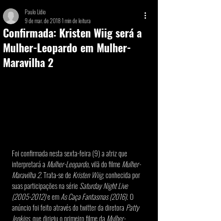
Paulo Lídio
9 de mar. de 2018
1 min de leitura
Confirmada: Kristen Wiig será a
Mulher-Leopardo em Mulher-
Maravilha 2
Foi confirmada nesta sexta-feira (9) a atriz que 
interpretará a 
Mulher-Leopardo
, vilã do filme 
Mulher-
Maravilha 2
. Trata-se de 
Kristen Wiig
, conhecida por 
suas participações na série 
Saturday Night Live 
(2005-2012)
 e em 
As Caça Fantasmas (2016)
. O 
anúncio foi feito através do twitter da diretora 
Patty 
Jenkins
, que dirigiu o primeiro filme da 
Mulher-