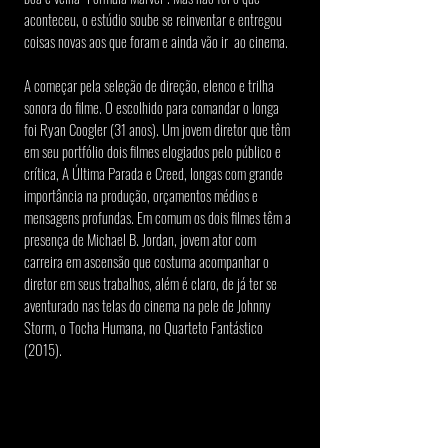
aconteceu, o estúdio soube se reinventar e entregou 
coisas novas aos que foram e ainda vão ir  ao cinema.
A começar pela seleção de direção, elenco e trilha 
sonora do filme. O escolhido para comandar o longa 
foi Ryan Coogler (31 anos). Um jovem diretor que têm 
em seu portfólio dois filmes elogiados pelo público e 
crítica, A Última Parada e Creed, longas com grande 
importância na produção, orçamentos médios e 
mensagens profundas. Em comum os dois filmes têm a 
presença de Michael B. Jordan, jovem ator com 
carreira em ascensão que costuma acompanhar o 
diretor em seus trabalhos, além é claro, de já ter se 
aventurado nas telas do cinema na pele de Johnny 
Storm, o Tocha Humana, no Quarteto Fantástico 
(2015).