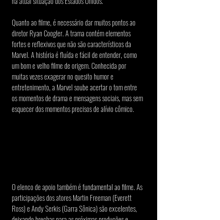
na atual situação dos Estados Unidos.
Quanto ao filme, é necessário dar muitos pontos ao 
diretor Ryan Coogler. A trama contém elementos 
fortes e reflexivos que não são característicos da 
Marvel. A história é fluída e fácil de entender, como 
um bom e velho filme de origem. Conhecida por 
muitas vezes exagerar no quesito humor e 
entretenimento, a Marvel soube acertar o tom entre 
os momentos de drama e mensagens sociais, mas sem 
esquecer dos momentos precisos de alívio cômico.
O elenco de apoio também é fundamental ao filme. As 
participações dos atores Martin Freeman (Everett 
Ross) e Andy Serkis (Garra Sônica) são excelentes, 
deixando brechas para as próximas produções e 