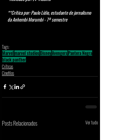
**Crítica por: Paulo Lídio, estudante de jornalismo 
da Anhembi Morumbi - 7º semestre
Tags:
Marvel
marvel studios
Disney
Avengers
Pantera Negra
black panther
Críticas
Cinefilos
Posts Relacionados
Ver tudo