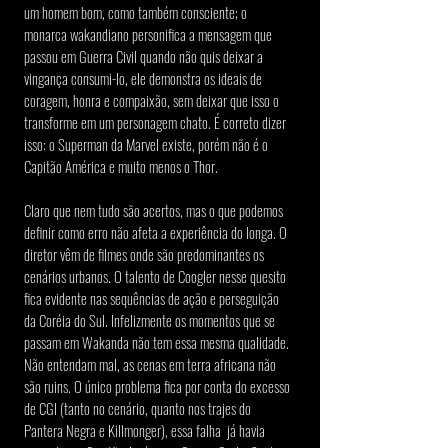
um homem bom, como também consciente; o 
monarca wakandiano personifica a mensagem que 
passou em Guerra Civil quando não quis deixar a 
vingança consumi-lo, ele demonstra os ideais de 
coragem, honra e compaixão, sem deixar que isso o 
transforme em um personagem chato. É correto dizer 
isso: o Superman da Marvel existe, porém não é o 
Capitão América e muito menos o Thor.   
Claro que nem tudo são acertos, mas o que podemos 
definir como erro não afeta a experiência do longa. O 
diretor vêm de filmes onde são predominantes os 
cenários urbanos. O talento de Coogler nesse quesito 
fica evidente nas sequências de ação e perseguição 
da Coréia do Sul. Infelizmente os momentos que se 
passam em Wakanda não tem essa mesma qualidade. 
Não entendam mal, as cenas em terra africana não 
são ruins. O único problema fica por conta do excesso 
de CGI (tanto no cenário, quanto nos trajes do 
Pantera Negra e Killmonger), essa falha  já havia 