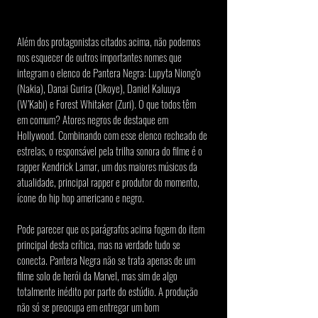
Além dos protagonistas citados acima, não podemos 
nos esquecer de outros importantes nomes que 
integram o elenco de Pantera Negra: Lupyta Niong’o 
(Nakia), Danai Gurira (Okoye), Daniel Kaluuya 
(W’Kabi) e Forest Whitaker (Zuri). O que todos têm 
em comum? Atores negros de destaque em 
Hollywood. Combinando com esse elenco recheado de 
estrelas, o responsável pela trilha sonora do filme é o 
rapper Kendrick Lamar, um dos maiores músicos da 
atualidade, principal rapper e produtor do momento, 
ícone do hip hop americano e negro.
Pode parecer que os parágrafos acima fogem do item 
principal desta crítica, mas na verdade tudo se 
conecta. Pantera Negra não se trata apenas de um 
filme solo de herói da Marvel, mas sim de algo 
totalmente inédito por parte do estúdio. A produção 
não só se preocupa em entregar um bom 