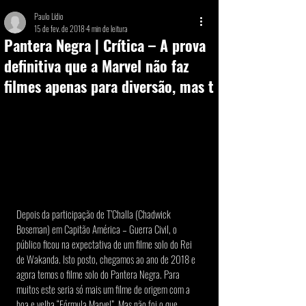
Paulo Lídio
15 de fev. de 2018
4 min de leitura
Pantera Negra | Crítica – A prova
definitiva que a Marvel não faz
filmes apenas para diversão, mas t
Depois da participação de T’Challa (Chadwick 
Boseman) em Capitão América – Guerra Civil, o 
público ficou na expectativa de um filme solo do Rei 
de Wakanda. Isto posto, chegamos ao ano de 2018 e 
agora temos o filme solo do Pantera Negra. Para 
muitos este seria só mais um filme de origem com a 
boa e velha “Fórmula Marvel”. Mas não foi o que 