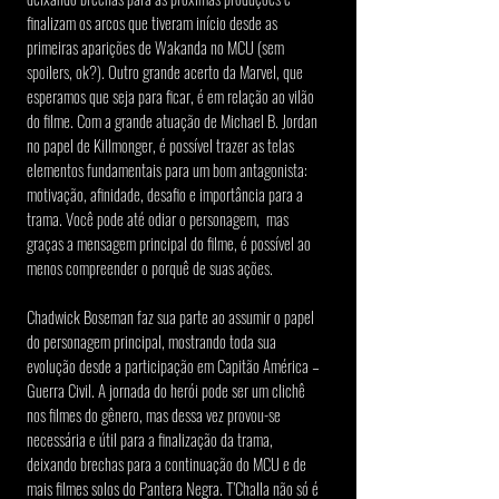
finalizam os arcos que tiveram início desde as 
primeiras aparições de Wakanda no MCU (sem 
spoilers, ok?). Outro grande acerto da Marvel, que 
esperamos que seja para ficar, é em relação ao vilão 
do filme. Com a grande atuação de Michael B. Jordan 
no papel de Killmonger, é possível trazer as telas 
elementos fundamentais para um bom antagonista: 
motivação, afinidade, desafio e importância para a 
trama. Você pode até odiar o personagem,  mas 
graças a mensagem principal do filme, é possível ao 
menos compreender o porquê de suas ações.
Chadwick Boseman faz sua parte ao assumir o papel 
do personagem principal, mostrando toda sua 
evolução desde a participação em Capitão América – 
Guerra Civil. A jornada do herói pode ser um clichê 
nos filmes do gênero, mas dessa vez provou-se 
necessária e útil para a finalização da trama, 
deixando brechas para a continuação do MCU e de 
mais filmes solos do Pantera Negra. T’Challa não só é 