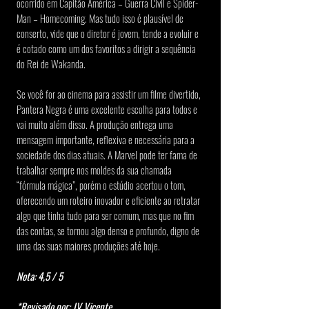
ocorrido em Capitão América – Guerra Civil e Spider-
Man – Homecoming. Mas tudo isso é plausível de 
conserto, vide que o diretor é jovem, tende a evoluir e 
é cotado como um dos favoritos a dirigir a sequência 
do Rei de Wakanda.
Se você for ao cinema para assistir um filme divertido, 
Pantera Negra é uma excelente escolha para todos e 
vai muito além disso. A produção entrega uma 
mensagem importante, reflexiva e necessária para a 
sociedade dos dias atuais. A Marvel pode ter fama de 
trabalhar sempre nos moldes da sua chamada 
“fórmula mágica”, porém o estúdio acertou o tom, 
oferecendo um roteiro inovador e eficiente ao retratar 
algo que tinha tudo para ser comum, mas que no fim 
das contas, se tornou algo denso e profundo, digno de 
uma das suas maiores produções até hoje.
Nota: 4,5 / 5
*Revisado por: JV Vicente